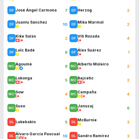
7
2
José Ángel Carmona
Herzog
Juanlu Sánchez
Mika Marmol
10
2
Kike Salas
Viti Rozada
2
4
Loïc Badé
Álex Suárez
8
1
Agoumé
Alberto Moleiro
8
2
Lokonga
Bajcetic
5
2
Sow
Campaña
4
4
Suso
Januzaj
4
6
McBurnie
5
3
Lukebakio
Álvaro García Pascual
10
3
Sandro Ramírez