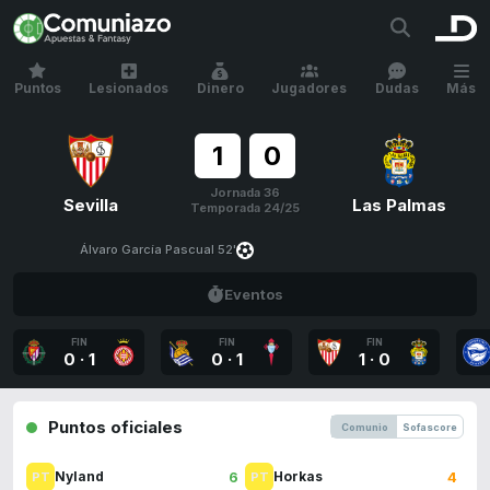
Puntos
Lesionados
Dinero
Jugadores
Dudas
Más
1
0
Jornada 36
Sevilla
Las Palmas
Temporada 24/25
Álvaro García Pascual 52'
Eventos
FIN
FIN
FIN
0
·
1
0
·
1
1
·
0
Puntos oficiales
Comunio
Sofascore
6
4
Nyland
Horkas