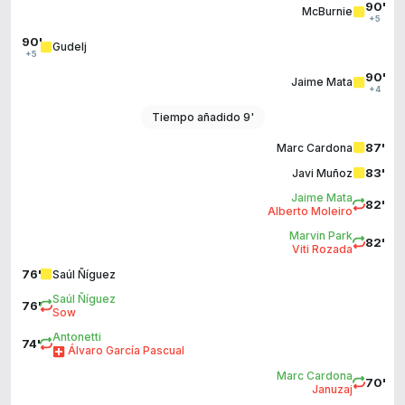
90'
McBurnie
+5
90'
Gudelj
+5
90'
Jaime Mata
+4
Tiempo añadido 9'
87'
Marc Cardona
83'
Javi Muñoz
Jaime Mata
82'
Alberto Moleiro
Marvin Park
82'
Viti Rozada
76'
Saúl Ñíguez
Saúl Ñíguez
76'
Sow
Antonetti
74'
Álvaro García Pascual
Marc Cardona
70'
Januzaj