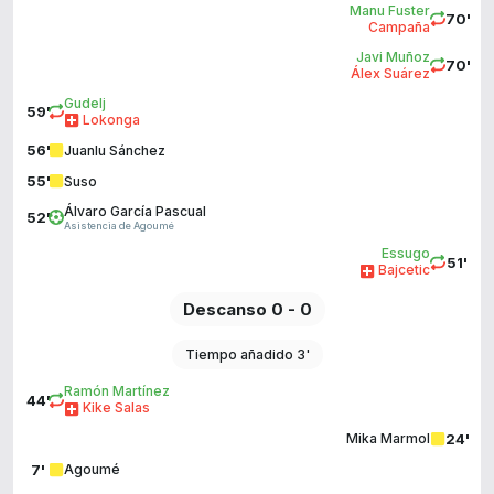
Manu Fuster
70'
Campaña
Javi Muñoz
70'
Álex Suárez
Gudelj
59'
Lokonga
56'
Juanlu Sánchez
55'
Suso
Álvaro García Pascual
52'
Asistencia de Agoumé
Essugo
51'
Bajcetic
Descanso 0 - 0
Tiempo añadido 3'
Ramón Martínez
44'
Kike Salas
24'
Mika Marmol
7'
Agoumé