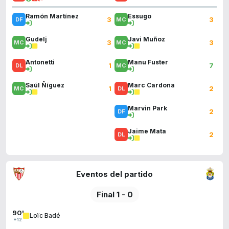
Ramón Martínez
Essugo
3
3
Gudelj
Javi Muñoz
3
3
Antonetti
Manu Fuster
1
7
Saúl Ñíguez
Marc Cardona
1
2
Marvin Park
2
Jaime Mata
2
Eventos del partido
Final 1 - 0
90'
Loïc Badé
+12