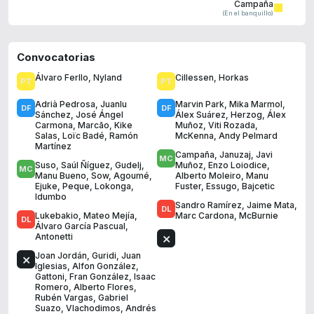
Campaña
(En el banquillo)
Convocatorias
Álvaro Ferllo
,
Nyland
Cillessen
,
Horkas
Adrià Pedrosa
,
Juanlu
Marvin Park
,
Mika Marmol
,
Sánchez
,
José Ángel
Álex Suárez
,
Herzog
,
Álex
Carmona
,
Marcão
,
Kike
Muñoz
,
Viti Rozada
,
Salas
,
Loïc Badé
,
Ramón
McKenna
,
Andy Pelmard
Martínez
Campaña
,
Januzaj
,
Javi
Suso
,
Saúl Ñíguez
,
Gudelj
,
Muñoz
,
Enzo Loiodice
,
Manu Bueno
,
Sow
,
Agoumé
,
Alberto Moleiro
,
Manu
Ejuke
,
Peque
,
Lokonga
,
Fuster
,
Essugo
,
Bajcetic
Idumbo
Sandro Ramírez
,
Jaime Mata
,
Lukebakio
,
Mateo Mejía
,
Marc Cardona
,
McBurnie
Álvaro García Pascual
,
Antonetti
Joan Jordán
,
Guridi
,
Juan
Iglesias
,
Alfon González
,
Gattoni
,
Fran González
,
Isaac
Romero
,
Alberto Flores
,
Rubén Vargas
,
Gabriel
Suazo
,
Vlachodimos
,
Andrés