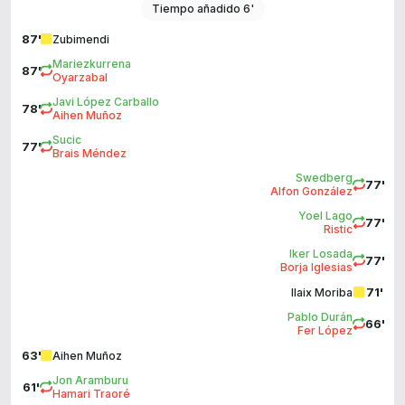
Tiempo añadido 6'
87'
Zubimendi
Mariezkurrena
87'
Oyarzabal
Javi López Carballo
78'
Aihen Muñoz
Sucic
77'
Brais Méndez
Swedberg
77'
Alfon González
Yoel Lago
77'
Ristic
Iker Losada
77'
Borja Iglesias
71'
Ilaix Moriba
Pablo Durán
66'
Fer López
63'
Aihen Muñoz
Jon Aramburu
61'
Hamari Traoré