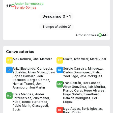
Ander Barrenetxea
61'
Sergio Gómez
Descanso 0 - 1
Tiempo añadido 2'
44'
Alfon González
Convocatorias
Álex Remiro
,
Unai Marrero
Guaita
,
Iván Villar
,
Marc Vidal
Aritz Elustondo
,
Odriozola
,
Sergio Carreira
,
Mingueza
,
Zubeldia
,
Aihen Muñoz
,
Javi
Carlos Domínguez
,
Ristic
,
López Carballo
,
Jon
Yoel Lago
,
Javi Rodríguez
Pacheco
,
Sergio Gómez
,
Fran Beltrán
,
Iker Losada
,
Hamari Traoré
,
Jon
Alfon González
,
Ilaix Moriba
,
Aramburu
,
Jon Martín
Franco Cervi
,
Hugo Álvarez
,
Brais Méndez
,
Ander
Hugo Sotelo
,
Swedberg
,
Barrenetxea
,
Zubimendi
,
Damián Rodríguez
,
Fer
Kubo
,
Beñat Turrientes
,
López
Pablo Marín
,
Olasagasti
,
Iago Aspas
,
Borja Iglesias
,
Sucic
Pablo Durán