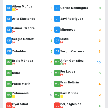
Aihen Muñoz
3
8
Carlos Domínguez
3
6
Aritz Elustondo
Javi Rodríguez
Hamari Traoré
2
3
Mingueza
Sergio Gómez
Ristic
5
3
5
3
Zubeldia
Sergio Carreira
Brais Méndez
Alfon González
4
10
Fer López
5
5
Kubo
Fran Beltrán
5
4
Pablo Marín
Zubimendi
Ilaix Moriba
0
2
Oyarzabal
Borja Iglesias
1
5