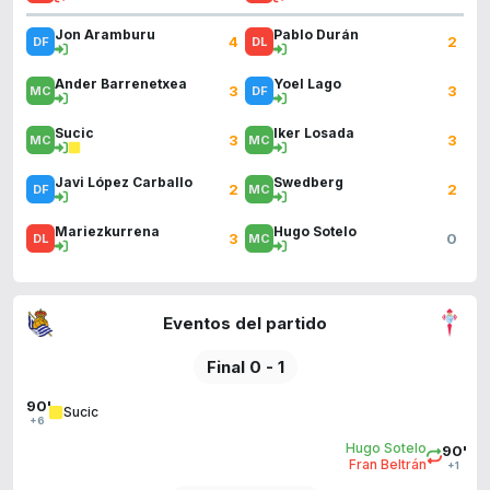
Jon Aramburu
Pablo Durán
4
2
Ander Barrenetxea
Yoel Lago
3
3
Sucic
Iker Losada
3
3
Javi López Carballo
Swedberg
2
2
Mariezkurrena
Hugo Sotelo
3
0
Eventos del partido
Final 0 - 1
90'
Sucic
+6
Hugo Sotelo
90'
Fran Beltrán
+1