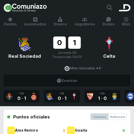
Puntos
Lesionados
Dinero
Jugadores
Dudas
Más
0
1
Jornada 36
Real Sociedad
Celta
Temporada 24/25
Alfon González 44'
Eventos
FIN
FIN
FIN
0
·
1
0
·
1
1
·
0
Puntos oficiales
Comunio
Sofascore
3
9
Álex Remiro
Guaita