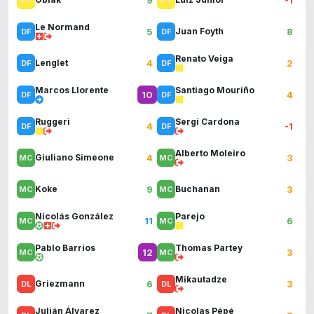
Le Normand
5
8
Juan Foyth
Renato Veiga
4
2
Lenglet
Marcos Llorente
Santiago Mouriño
10
4
Ruggeri
Sergi Cardona
4
-1
Alberto Moleiro
4
3
Giuliano Simeone
9
3
Koke
Buchanan
Nicolás González
Parejo
11
6
Pablo Barrios
Thomas Partey
12
3
Mikautadze
6
3
Griezmann
Julián Álvarez
Nicolas Pépé