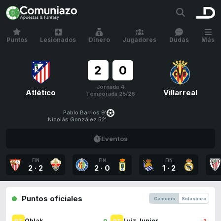
Puntos
Lesionados
Dinero
Jugadores
Dudas
Más
2
0
Jornada 4
Atlético
Villarreal
Temporada 25/26
Pablo Barrios 9'
Nicolás González 52'
Eventos
FIN
FIN
FIN
2
·
2
2
·
0
1
·
2
Puntos oficiales
Comunio
Sofascore
9
-1
Oblak
Luiz Junior