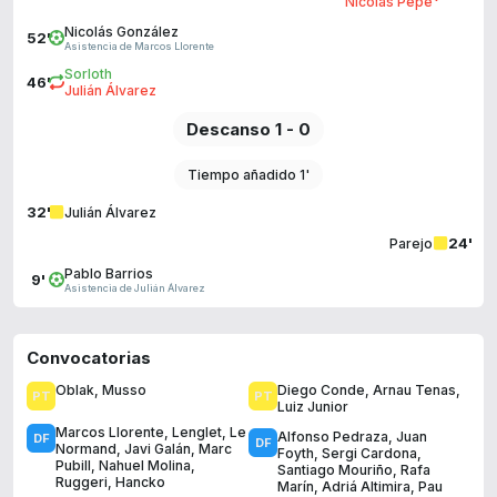
Nicolas Pépé
Nicolás González
52'
Asistencia de Marcos Llorente
Sorloth
46'
Julián Álvarez
Descanso 1 - 0
Tiempo añadido 1'
32'
Julián Álvarez
24'
Parejo
Pablo Barrios
9'
Asistencia de Julián Álvarez
Convocatorias
Oblak
,
Musso
Diego Conde
,
Arnau Tenas
,
Luiz Junior
Marcos Llorente
,
Lenglet
,
Le
Alfonso Pedraza
,
Juan
Normand
,
Javi Galán
,
Marc
Foyth
,
Sergi Cardona
,
Pubill
,
Nahuel Molina
,
Santiago Mouriño
,
Rafa
Ruggeri
,
Hancko
Marín
,
Adriá Altimira
,
Pau