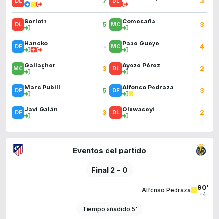
7
3
Sorloth
Comesaña
5
3
Hancko
Pape Gueye
-
4
Gallagher
Ayoze Pérez
3
2
Marc Pubill
Alfonso Pedraza
5
3
Javi Galán
Oluwaseyi
3
2
Eventos del partido
Final 2 - 0
90'
Alfonso Pedraza
+4
Tiempo añadido 5'