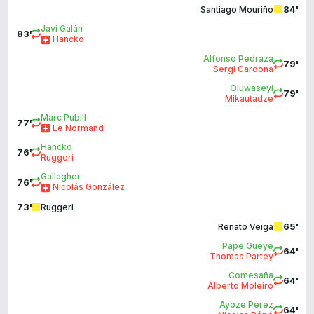
84'
Santiago Mouriño
Javi Galán
83'
Hancko
Alfonso Pedraza
79'
Sergi Cardona
Oluwaseyi
79'
Mikautadze
Marc Pubill
77'
Le Normand
Hancko
76'
Ruggeri
Gallagher
76'
Nicolás González
73'
Ruggeri
65'
Renato Veiga
Pape Gueye
64'
Thomas Partey
Comesaña
64'
Alberto Moleiro
Ayoze Pérez
64'