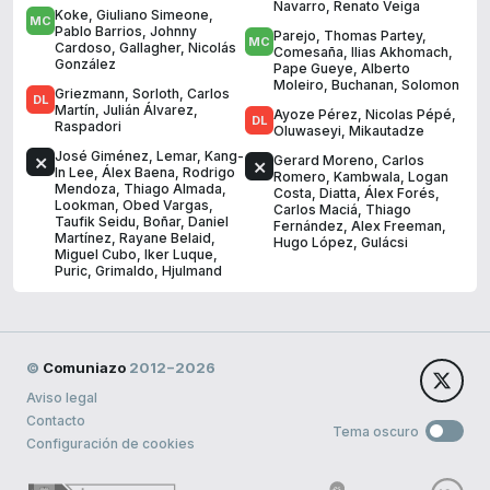
Navarro
,
Renato Veiga
Koke
,
Giuliano Simeone
,
Pablo Barrios
,
Johnny
Parejo
,
Thomas Partey
,
Cardoso
,
Gallagher
,
Nicolás
Comesaña
,
Ilias Akhomach
,
González
Pape Gueye
,
Alberto
Moleiro
,
Buchanan
,
Solomon
Griezmann
,
Sorloth
,
Carlos
Martín
,
Julián Álvarez
,
Ayoze Pérez
,
Nicolas Pépé
,
Raspadori
Oluwaseyi
,
Mikautadze
José Giménez
,
Lemar
,
Kang-
Gerard Moreno
,
Carlos
In Lee
,
Álex Baena
,
Rodrigo
Romero
,
Kambwala
,
Logan
Mendoza
,
Thiago Almada
,
Costa
,
Diatta
,
Álex Forés
,
Lookman
,
Obed Vargas
,
Carlos Maciá
,
Thiago
Taufik Seidu
,
Boñar
,
Daniel
Fernández
,
Alex Freeman
,
Martínez
,
Rayane Belaid
,
Hugo López
,
Gulácsi
Miguel Cubo
,
Iker Luque
,
Puric
,
Grimaldo
,
Hjulmand
©
Comuniazo
2012−2026
Aviso legal
Contacto
Tema oscuro
Configuración de cookies