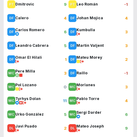
9
-1
Dmitrovic
Leo Román
4
4
Calero
Johan Mojica
Carlos Romero
Kumbulla
6
3
5
3
Leandro Cabrera
Martin Valjent
Omar El Hilali
Mateu Morey
1
2
Pere Milla
3
-1
Raíllo
Pol Lozano
Morlanes
0
3
Tyrhys Dolan
Pablo Torre
11
4
Sergi Darder
5
6
Urko González
Javi Puado
Mateo Joseph
2
9