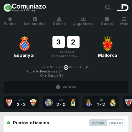
Puntos
Lesionados
Dinero
Jugadores
Dudas
Más
3
2
Jornada 4
Espanyol
Mallorca
Temporada 25/26
Pere Milla 20'
Muriqi 45', 65'
Roberto Fernández 34'
Kike García 81'
Eventos
FIN
FIN
FIN
2
·
2
2
·
0
1
·
2
Puntos oficiales
Comunio
Sofascore