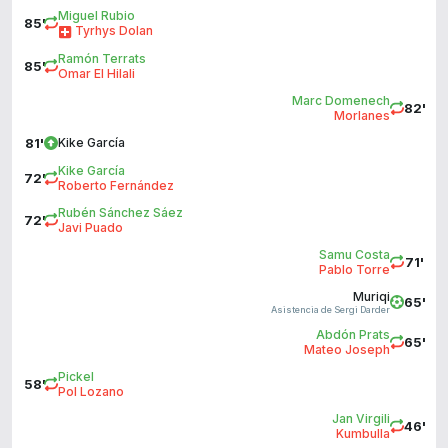
Miguel Rubio
85'
Tyrhys Dolan
Ramón Terrats
85'
Omar El Hilali
Marc Domenech
82'
Morlanes
81'
Kike García
Kike García
72'
Roberto Fernández
Rubén Sánchez Sáez
72'
Javi Puado
Samu Costa
71'
Pablo Torre
Muriqi
65'
Asistencia de Sergi Darder
Abdón Prats
65'
Mateo Joseph
Pickel
58'
Pol Lozano
Jan Virgili
46'
Kumbulla