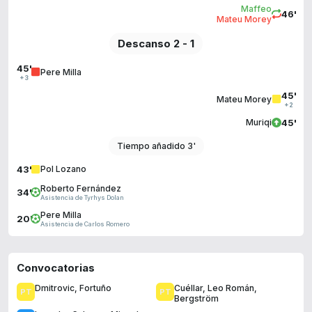
Maffeo
46'
Mateu Morey
Descanso 2 - 1
45'
Pere Milla
+3
45'
Mateu Morey
+2
45'
Muriqi
Tiempo añadido 3'
43'
Pol Lozano
Roberto Fernández
34'
Asistencia de Tyrhys Dolan
Pere Milla
20'
Asistencia de Carlos Romero
Convocatorias
Dmitrovic
,
Fortuño
Cuéllar
,
Leo Román
,
Bergström