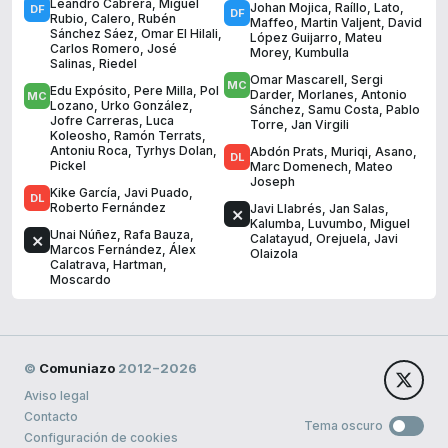
Leandro Cabrera
,
Miguel
Johan Mojica
,
Raíllo
,
Lato
,
Rubio
,
Calero
,
Rubén
Maffeo
,
Martin Valjent
,
David
Sánchez Sáez
,
Omar El Hilali
,
López Guijarro
,
Mateu
Carlos Romero
,
José
Morey
,
Kumbulla
Salinas
,
Riedel
Omar Mascarell
,
Sergi
Edu Expósito
,
Pere Milla
,
Pol
Darder
,
Morlanes
,
Antonio
Lozano
,
Urko González
,
Sánchez
,
Samu Costa
,
Pablo
Jofre Carreras
,
Luca
Torre
,
Jan Virgili
Koleosho
,
Ramón Terrats
,
Antoniu Roca
,
Tyrhys Dolan
,
Abdón Prats
,
Muriqi
,
Asano
,
Pickel
Marc Domenech
,
Mateo
Joseph
Kike García
,
Javi Puado
,
Roberto Fernández
Javi Llabrés
,
Jan Salas
,
Kalumba
,
Luvumbo
,
Miguel
Unai Núñez
,
Rafa Bauza
,
Calatayud
,
Orejuela
,
Javi
Marcos Fernández
,
Álex
Olaizola
Calatrava
,
Hartman
,
Moscardo
©
Comuniazo
2012−2026
Aviso legal
Contacto
Tema oscuro
Configuración de cookies