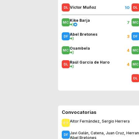
10
Víctor Muñoz
Kike Barja
7
Abel Bretones
3
Osambela
4
Raúl García de Haro
4
Convocatorias
Aitor Fernández
,
Sergio Herrera
Javi Galán
,
Catena
,
Juan Cruz
,
Herra
Abel Bretones