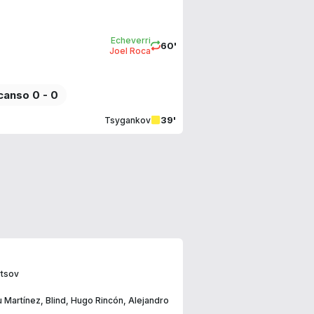
Echeverri
60'
Joel Roca
anso 0 - 0
39'
Tsygankov
tsov
u Martínez
,
Blind
,
Hugo Rincón
,
Alejandro