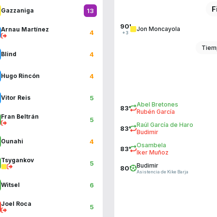
F
13
Gazzaniga
90'
Jon Moncayola
Arnau Martínez
4
+3
Tiem
4
Blind
4
Hugo Rincón
5
Vitor Reis
Abel Bretones
83'
Rubén García
Fran Beltrán
5
Raúl García de Haro
83'
Budimir
4
Ounahi
Osambela
83'
Iker Muñoz
Tsygankov
5
Budimir
80'
Asistencia de Kike Barja
6
Witsel
Joel Roca
5