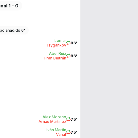
inal 1 - 0
po añadido 6'
Lemar
86'
Tsygankov
Abel Ruiz
86'
Fran Beltrán
Álex Moreno
75'
Arnau Martínez
Iván Martín
75'
Vanat