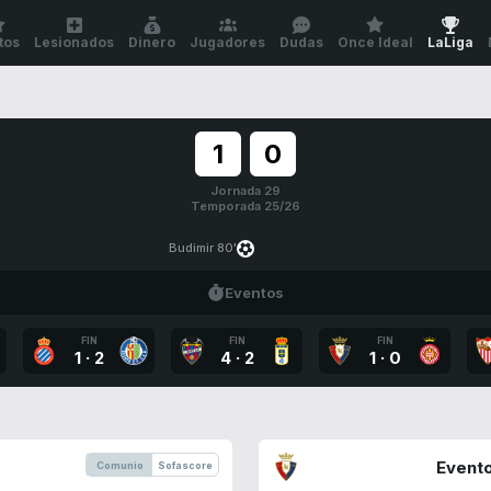
tos
Lesionados
Dinero
Jugadores
Dudas
Once Ideal
LaLiga
1
0
Jornada 29
Temporada 25/26
Budimir 80'
Eventos
FIN
FIN
FIN
1
·
2
4
·
2
1
·
0
Evento
Comunio
Sofascore