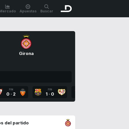
Mercado
Apuestas
Buscar
Girona
FIN
FIN
FIN
FI
0
·
2
1
·
0
3
·
4
2
·
s del partido