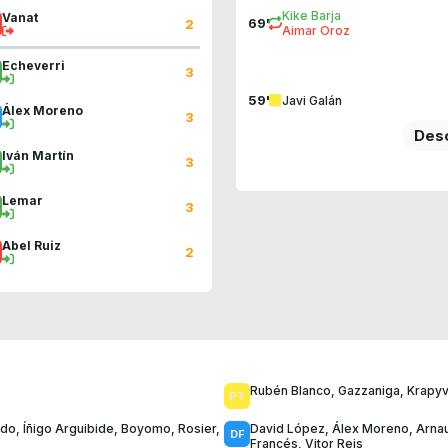
Kike Barja
Vanat
69'
2
Aimar Oroz
Echeverri
3
59'
Javi Galán
Álex Moreno
3
Desc
Iván Martín
3
Lemar
3
Abel Ruiz
2
Rubén Blanco
,
Gazzaniga
,
Krapyv
ndo
,
Íñigo Arguibide
,
Boyomo
,
Rosier
,
David López
,
Álex Moreno
,
Arna
Francés
,
Vitor Reis