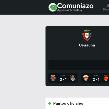
Pun
Osasuna
FIN
FIN
3
·
1
2
·
1
Puntos oficiales