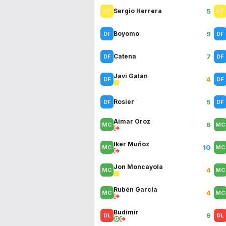
5
Sergio Herrera
9
Boyomo
7
Catena
Javi Galán
4
5
Rosier
Aimar Oroz
6
Iker Muñoz
10
Jon Moncayola
4
Rubén García
4
Budimir
9