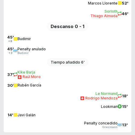
52'
Marcos Llorente
Sorloth
46'
Thiago Almada
Descanso 0 - 1
45'
Budimir
+9
45'
Penalty anulado
Budimir
+3
Tiempo añadido 6'
Kike Barja
37'
Raúl Moro
30'
Rubén García
Le Normand
18'
Rodrigo Mendoza
15'
Lookman
14'
Javi Galán
Penalty concedido
13'
Griezmann