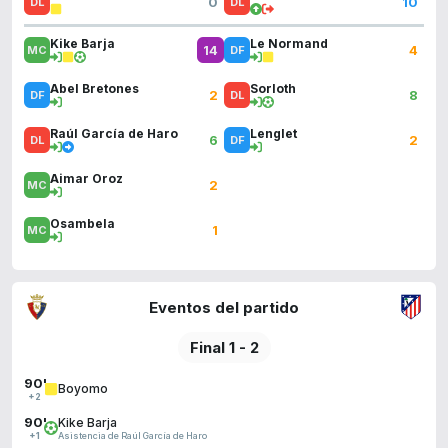
0
10
Kike Barja
Le Normand
14
4
Abel Bretones
Sorloth
2
8
Raúl García de Haro
Lenglet
6
2
Aimar Oroz
2
Osambela
1
Eventos del partido
Final 1 - 2
90'
Boyomo
+2
90'
Kike Barja
Asistencia de Raúl García de Haro
+1