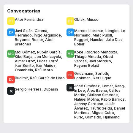
Convocatorias
Aitor Fernández
Oblak
,
Musso
Javi Galán
,
Catena
,
Marcos Llorente
,
Lenglet
,
Le
Herrando
,
Íñigo Arguibide
,
Normand
,
Marc Pubill
,
Boyomo
,
Rosier
,
Abel
Ruggeri
,
Hancko
,
Julio Díaz
,
Bretones
Boñar
Moi Gómez
,
Rubén García
,
Koke
,
Rodrigo Mendoza
,
Kike Barja
,
Jon Moncayola
,
Thiago Almada
,
Obed
Aimar Oroz
,
Lucas Torró
,
Vargas
,
Javi Morcillo
,
Iker Benito
,
Iker Muñoz
,
Rayane Belaid
Osambela
,
Raúl Moro
Griezmann
,
Sorloth
,
Budimir
,
Raúl García de Haro
Lookman
,
Iker Luque
José Giménez
,
Lemar
,
Kang-
Sergio Herrera
,
Dubasin
In Lee
,
Álex Baena
,
Carlos
Martín
,
Giuliano Simeone
,
Nahuel Molina
,
Pablo Barrios
,
Johnny Cardoso
,
Julián
Álvarez
,
Taufik Seidu
,
Daniel
Martínez
,
Miguel Cubo
,
Puric
,
Grimaldo
,
Hjulmand