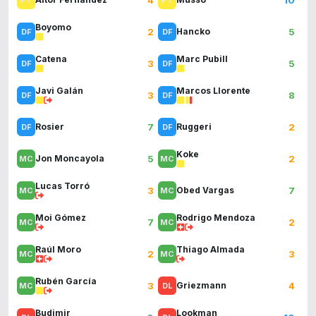
Boyomo
2
5
Hancko
Catena
Marc Pubill
3
5
Javi Galán
Marcos Llorente
3
8
7
2
Rosier
Ruggeri
Koke
5
2
Jon Moncayola
Lucas Torró
3
7
Obed Vargas
Moi Gómez
Rodrigo Mendoza
7
2
Raúl Moro
Thiago Almada
2
3
Rubén García
3
4
Griezmann
Budimir
Lookman