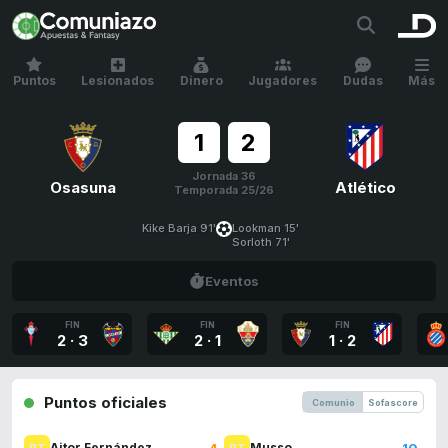
Puntos
Lesionados
Dinero
Jugadores
Dudas
Más
1
2
Jornada 36
Osasuna
Atlético
Temporada 25/26
Kike Barja 91'
Lookman 15'
Sorloth 71'
Eventos
FIN
FIN
FIN
2
·
3
2
·
1
1
·
2
Puntos oficiales
Comunio
Sofascore
4
10
Aitor Fernández
Musso