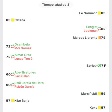
Tiempo añadido 3'
85'
Le Normand
85'
Catena
Lenglet
82'
Lookman
79'
Marcos Llorente
Osambela
72'
Moi Gómez
Aimar Oroz
72'
Lucas Torró
71'
Sorloth
Abel Bretones
60'
Javi Galán
Raúl García de Haro
60'
Rubén García
59'
Marc Pubill
57'
Kike Barja
57'
Koke