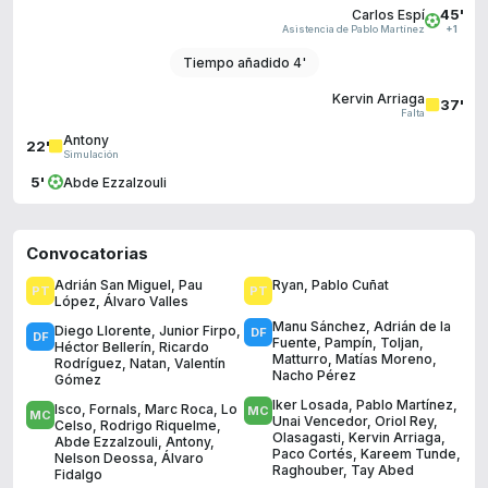
45'
Carlos Espí
Asistencia de Pablo Martínez
+1
Tiempo añadido 4'
Kervin Arriaga
37'
Falta
Antony
22'
Simulación
5'
Abde Ezzalzouli
Convocatorias
Adrián San Miguel
,
Pau
Ryan
,
Pablo Cuñat
López
,
Álvaro Valles
Manu Sánchez
,
Adrián de la
Diego Llorente
,
Junior Firpo
,
Fuente
,
Pampín
,
Toljan
,
Héctor Bellerín
,
Ricardo
Matturro
,
Matías Moreno
,
Rodríguez
,
Natan
,
Valentín
Nacho Pérez
Gómez
Iker Losada
,
Pablo Martínez
,
Isco
,
Fornals
,
Marc Roca
,
Lo
Unai Vencedor
,
Oriol Rey
,
Celso
,
Rodrigo Riquelme
,
Olasagasti
,
Kervin Arriaga
,
Abde Ezzalzouli
,
Antony
,
Paco Cortés
,
Kareem Tunde
,
Nelson Deossa
,
Álvaro
Raghouber
,
Tay Abed
Fidalgo