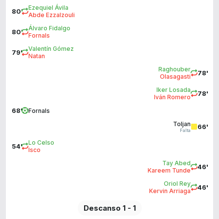
Ezequiel Ávila
80'
Abde Ezzalzouli
Álvaro Fidalgo
80'
Fornals
Valentín Gómez
79'
Natan
Raghouber
78'
Olasagasti
Iker Losada
78'
Iván Romero
68'
Fornals
Toljan
66'
Falta
Lo Celso
54'
Isco
Tay Abed
46'
Kareem Tunde
Oriol Rey
46'
Kervin Arriaga
Descanso 1 - 1