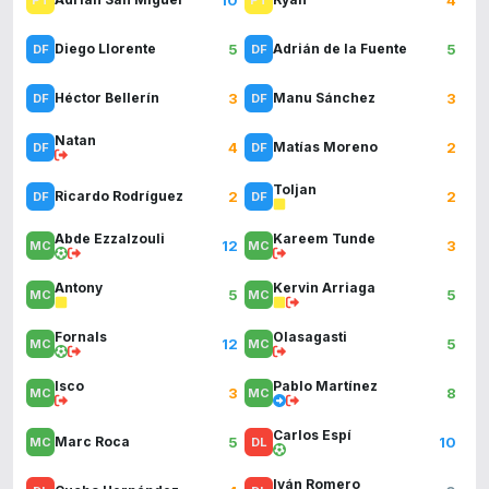
5
5
Diego Llorente
Adrián de la Fuente
3
3
Héctor Bellerín
Manu Sánchez
Natan
4
2
Matías Moreno
Toljan
2
2
Ricardo Rodríguez
Abde Ezzalzouli
Kareem Tunde
12
3
Antony
Kervin Arriaga
5
5
Fornals
Olasagasti
12
5
Isco
Pablo Martínez
3
8
Carlos Espí
5
10
Marc Roca
Iván Romero