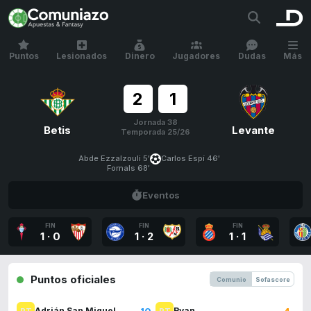
Puntos
Lesionados
Dinero
Jugadores
Dudas
Más
2
1
Jornada 38
Betis
Levante
Temporada 25/26
Abde Ezzalzouli 5'
Carlos Espí 46'
Fornals 68'
Eventos
FIN
FIN
FIN
1
·
0
1
·
2
1
·
1
Puntos oficiales
Comunio
Sofascore
10
4
Adrián San Miguel
Ryan