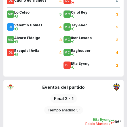
4
0
Cucho Hernández
Lo Celso
Oriol Rey
5
3
Valentín Gómez
Tay Abed
4
3
Álvaro Fidalgo
Iker Losada
3
3
Ezequiel Ávila
Raghouber
4
4
Etta Eyong
2
Eventos del partido
Final 2 - 1
Tiempo añadido 5'
Etta Eyong
86'
Pablo Martínez