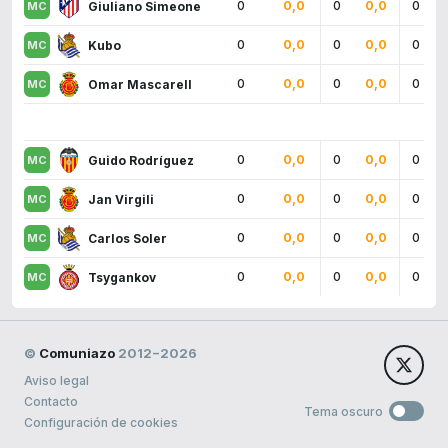
0
0,0
0
0,0
0
Giuliano Simeone
0
0,0
0
0,0
0
Kubo
0
0,0
0
0,0
0
Omar Mascarell
0
0,0
0
0,0
0
Guido Rodríguez
0
0,0
0
0,0
0
Jan Virgili
0
0,0
0
0,0
0
Carlos Soler
0
0,0
0
0,0
0
Tsygankov
©
Comuniazo
2012−2026
Aviso legal
Contacto
Tema oscuro
Configuración de cookies