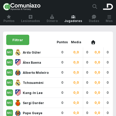
Puntos
Lesionados
Dinero
Jugadores
Dudas
Más
Filtrar
Puntos
Media
0
0,0
0
0,0
0
Arda Güler
0
0,0
0
0,0
0
Álex Baena
0
0,0
0
0,0
0
Alberto Moleiro
0
0,0
0
0,0
0
Tchouaméni
0
0,0
0
0,0
0
Kang-In Lee
0
0,0
0
0,0
0
Sergi Darder
0
0,0
0
0,0
0
Pape Gueye