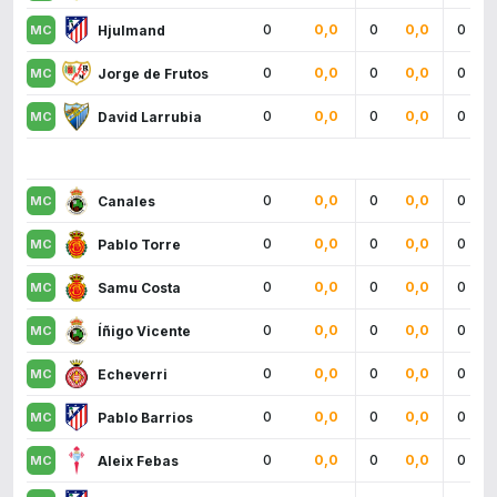
0
0,0
0
0,0
0
Hjulmand
0
0,0
0
0,0
0
Jorge de Frutos
0
0,0
0
0,0
0
David Larrubia
0
0,0
0
0,0
0
Canales
0
0,0
0
0,0
0
Pablo Torre
0
0,0
0
0,0
0
Samu Costa
0
0,0
0
0,0
0
Íñigo Vicente
0
0,0
0
0,0
0
Echeverri
0
0,0
0
0,0
0
Pablo Barrios
0
0,0
0
0,0
0
Aleix Febas