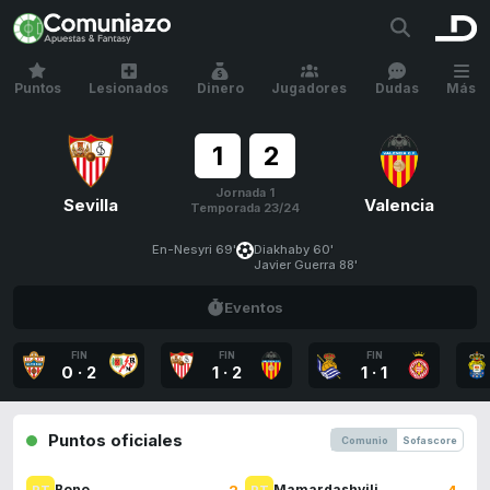
Puntos
Lesionados
Dinero
Jugadores
Dudas
Más
1
2
Jornada 1
Sevilla
Valencia
Temporada 23/24
En-Nesyri 69'
Diakhaby 60'
Javier Guerra 88'
Eventos
FIN
FIN
FIN
0
·
2
1
·
2
1
·
1
Puntos oficiales
Comunio
Sofascore
2
4
Bono
Mamardashvili