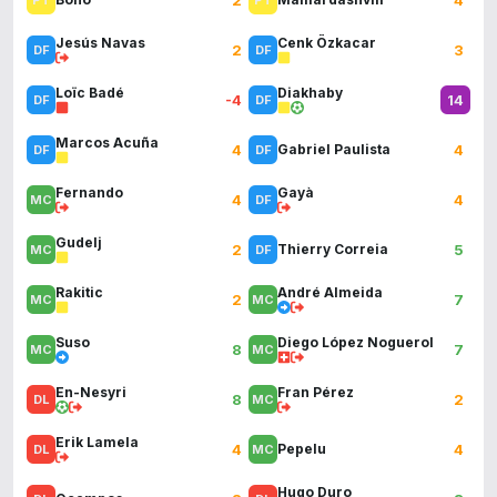
Jesús Navas
Cenk Özkacar
2
3
Loïc Badé
Diakhaby
-4
14
Marcos Acuña
4
4
Gabriel Paulista
Fernando
Gayà
4
4
Gudelj
2
5
Thierry Correia
Rakitic
André Almeida
2
7
Suso
Diego López Noguerol
8
7
En-Nesyri
Fran Pérez
8
2
Erik Lamela
4
4
Pepelu
Hugo Duro