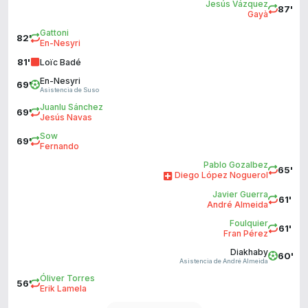
Jesús Vázquez
87'
Gayà
Gattoni
82'
En-Nesyri
81'
Loïc Badé
En-Nesyri
69'
Asistencia de Suso
Juanlu Sánchez
69'
Jesús Navas
Sow
69'
Fernando
Pablo Gozalbez
65'
Diego López Noguerol
Javier Guerra
61'
André Almeida
Foulquier
61'
Fran Pérez
Diakhaby
60'
Asistencia de André Almeida
Óliver Torres
56'
Erik Lamela