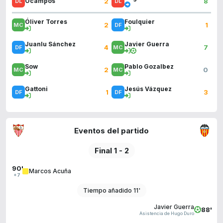
2
8
Ocampos
Óliver Torres
Foulquier
2
1
Juanlu Sánchez
Javier Guerra
4
7
Sow
Pablo Gozalbez
2
0
Gattoni
Jesús Vázquez
1
3
Eventos del partido
Final 1 - 2
90'
Marcos Acuña
+7
Tiempo añadido 11'
Javier Guerra
88'
Asistencia de Hugo Duro