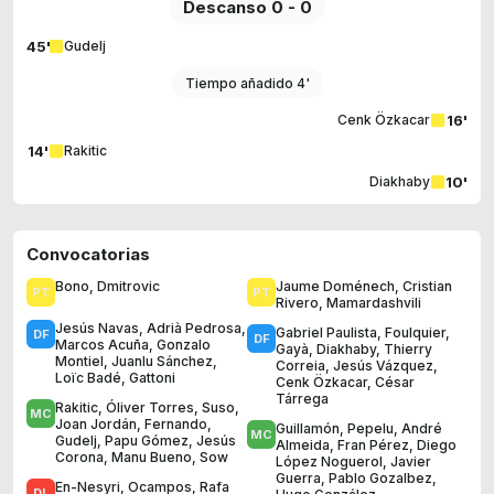
Descanso 0 - 0
45'
Gudelj
Tiempo añadido 4'
16'
Cenk Özkacar
14'
Rakitic
10'
Diakhaby
Convocatorias
Bono
,
Dmitrovic
Jaume Doménech
,
Cristian
Rivero
,
Mamardashvili
Jesús Navas
,
Adrià Pedrosa
,
Gabriel Paulista
,
Foulquier
,
Marcos Acuña
,
Gonzalo
Gayà
,
Diakhaby
,
Thierry
Montiel
,
Juanlu Sánchez
,
Correia
,
Jesús Vázquez
,
Loïc Badé
,
Gattoni
Cenk Özkacar
,
César
Tárrega
Rakitic
,
Óliver Torres
,
Suso
,
Joan Jordán
,
Fernando
,
Guillamón
,
Pepelu
,
André
Gudelj
,
Papu Gómez
,
Jesús
Almeida
,
Fran Pérez
,
Diego
Corona
,
Manu Bueno
,
Sow
López Noguerol
,
Javier
Guerra
,
Pablo Gozalbez
,
En-Nesyri
,
Ocampos
,
Rafa