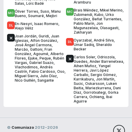
Aramburu
Salas
,
Loïc Badé
Brais Méndez
,
Mikel Merino
,
Óliver Torres
,
Suso
,
Manu
Zubimendi
,
Kubo
,
Urko
Bueno
,
Soumaré
,
Mejbri
González
,
Beñat Turrientes
,
Pablo Marín
,
Jon
En-Nesyri
,
Isaac Romero
,
Magunazelaia
,
Olasagasti
,
Alejo Véliz
Zakharyan
Joan Jordán
,
Guridi
,
Juan
Oyarzabal
,
André Silva
,
Iglesias
,
Alfon González
,
Umar Sadiq
,
Sheraldo
José Ángel Carmona
,
Becker
Marcão
,
Gattoni
,
Fran
González
,
Agoumé
,
Alberto
Carlos Soler
,
Odriozola
,
Flores
,
Ejuke
,
Peque
,
Rubén
Guedes
,
Ander Barrenetxea
,
Vargas
,
Gabriel Suazo
,
Aihen Muñoz
,
Yangel
Vlachodimos
,
Andrés
Herrera
,
Javi López
Castrín
,
Fabio Cardoso
,
Oso
,
Carballo
,
Sergio Gómez
,
Miguel Sierra
,
Julio Díaz
,
Karrikaburu
,
Jon Martín
,
Nico Guillén
,
Sangante
Sucic
,
Oskarsson
,
Luken
Beitia
,
Mariezkurrena
,
Dani
Díaz
,
Gorrotxategi
,
Gorka
Carrera
,
Ochieng
,
Ibai
Aguirre
©
Comuniazo
2012−2026