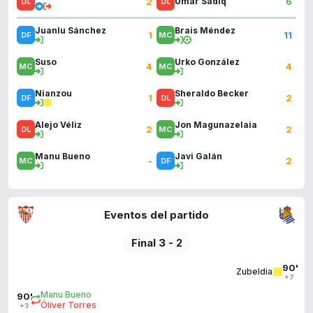
2
6
Umar Sadiq
Juanlu Sánchez
Brais Méndez
1
11
Suso
Urko González
4
4
Nianzou
Sheraldo Becker
1
2
Alejo Véliz
Jon Magunazelaia
2
2
Manu Bueno
Javi Galán
-
2
Eventos del partido
Final 3 - 2
90'
Zubeldia
+7
Manu Bueno
90'
Óliver Torres
+3