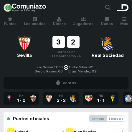
Puntos
Lesionados
Dinero
Jugadores
Dudas
Más
3
2
Jornada 27
Sevilla
Real Sociedad
Temporada 23/24
En-Nesyri 11', 13'
André Silva 50'
Sergio Ramos 66'
Brais Méndez 92'
Eventos
FIN
FIN
FIN
1
·
0
3
·
2
1
·
1
Puntos oficiales
Comunio
Sofascore
2
1
Nyland
Álex Remiro