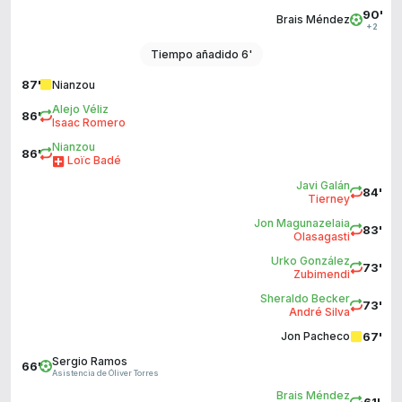
90'
Brais Méndez
+2
Tiempo añadido 6'
87'
Nianzou
Alejo Véliz
86'
Isaac Romero
Nianzou
86'
Loïc Badé
Javi Galán
84'
Tierney
Jon Magunazelaia
83'
Olasagasti
Urko González
73'
Zubimendi
Sheraldo Becker
73'
André Silva
67'
Jon Pacheco
Sergio Ramos
66'
Asistencia de Óliver Torres
Brais Méndez
61'