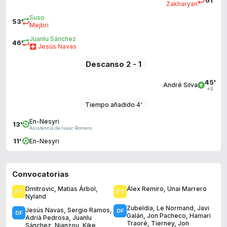
Zakharyan
Suso
53'
Mejbri
Juanlu Sánchez
46'
Jesús Navas
Descanso 2 - 1
45'
André Silva
+5
Tiempo añadido 4'
En-Nesyri
13'
Asistencia de Isaac Romero
11'
En-Nesyri
Convocatorias
Dmitrovic
,
Matias Árbol
,
Álex Remiro
,
Unai Marrero
Nyland
Zubeldia
,
Le Normand
,
Javi
Jesús Navas
,
Sergio Ramos
,
Galán
,
Jon Pacheco
,
Hamari
Adrià Pedrosa
,
Juanlu
Traoré
,
Tierney
,
Jon
Sánchez
,
Nianzou
,
Kike