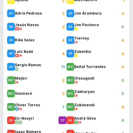
2
2
Adrià Pedrosa
Jon Aramburu
Jesús Navas
Jon Pacheco
2
0
Tierney
4
4
Kike Salas
Loïc Badé
Zubeldia
4
2
Sergio Ramos
11
4
Beñat Turrientes
Mejbri
Olasagasti
2
5
Zakharyan
2
5
Soumaré
Óliver Torres
Zubimendi
7
4
En-Nesyri
André Silva
17
6
Isaac Romero