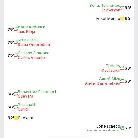
Beñat Turrientes
83'
Zakharyan
80'
Mikel Merino
Abde Rebbach
75'
Luis Rioja
Kike García
75'
Samu Omorodion
Giuliano Simeone
75'
Carlos Vicente
Tierney
69'
Oyarzabal
André Silva
69'
Ander Barrenetxea
Benavídez Protesoni
66'
Guevara
Panichelli
66'
Guridi
62'
Guevara
Jon Pacheco
59'
Asistencia de Zakharyan