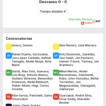
Descanso 0 - 0
Tiempo añadido 4'
Sheraldo Becker
44'
Kubo
Convocatorias
Sivera
,
Owono
Álex Remiro
,
Unai Marrero
Rubén Duarte
,
Gorosabel
,
Aritz Elustondo
,
Zubeldia
,
Javi López Carballo
,
Nahuel
Javi Galán
,
Jon Pacheco
,
Tenaglia
,
Abdel Abqar
,
Rafa
Hamari Traoré
,
Tierney
,
Jon
Marín
Aramburu
Guridi
,
Álex Sola
,
Guevara
,
Mikel Merino
,
Ander
Luis Rioja
,
Antonio Blanco
,
Barrenetxea
,
Zubimendi
,
Giuliano Simeone
,
Benavídez
Kubo
,
Urko González
,
Beñat
Protesoni
,
Abde Rebbach
,
Turrientes
,
Jon
Xeber Alkain
,
Hagi
,
Carlos
Magunazelaia
,
Olasagasti
,
Vicente
Zakharyan
Kike García
,
Panichelli
,
Samu
Oyarzabal
,
André Silva
,
Omorodion
Umar Sadiq
,
Sheraldo
Becker
Jonny
,
Denis Suárez
,