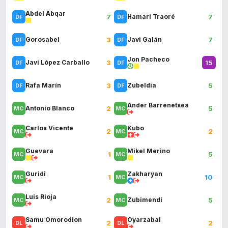
Abdel Abqar
7
7
Hamari Traoré
3
7
Gorosabel
Javi Galán
Jon Pacheco
3
15
Javi López Carballo
3
5
Rafa Marín
Zubeldia
Ander Barrenetxea
2
5
Antonio Blanco
Carlos Vicente
Kubo
2
2
Guevara
Mikel Merino
1
5
Guridi
Zakharyan
1
10
Luis Rioja
2
5
Zubimendi
Samu Omorodion
Oyarzabal
2
2