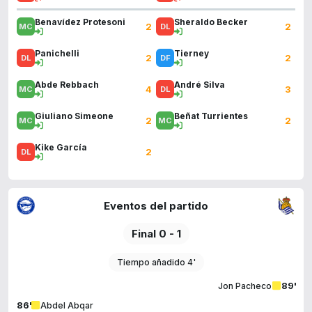
Benavídez Protesoni
Sheraldo Becker
2
2
Panichelli
Tierney
2
2
Abde Rebbach
André Silva
4
3
Giuliano Simeone
Beñat Turrientes
2
2
Kike García
2
Eventos del partido
Final 0 - 1
Tiempo añadido 4'
89'
Jon Pacheco
86'
Abdel Abqar