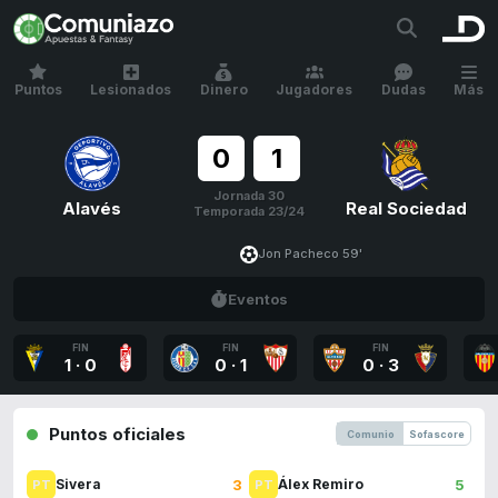
Puntos
Lesionados
Dinero
Jugadores
Dudas
Más
0
1
Jornada 30
Alavés
Real Sociedad
Temporada 23/24
Jon Pacheco 59'
Eventos
FIN
FIN
FIN
1
·
0
0
·
1
0
·
3
Puntos oficiales
Comunio
Sofascore
3
5
Sivera
Álex Remiro