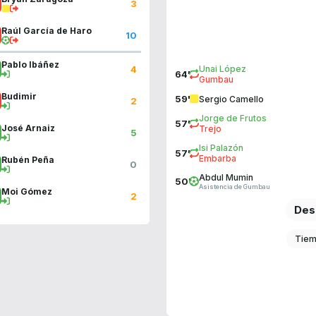
3
Raúl García de Haro
10
Pablo Ibáñez
4
Unai López
64'
Gumbau
Budimir
59'
Sergio Camello
2
Jorge de Frutos
57'
José Arnaiz
Trejo
5
Isi Palazón
57'
Embarba
Rubén Peña
0
Abdul Mumin
50'
Asistencia de Gumbau
Moi Gómez
2
Des
Tiem