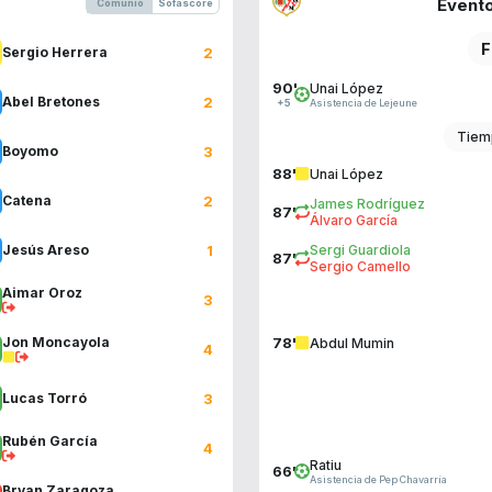
Evento
Comunio
Sofascore
F
2
Sergio Herrera
90'
Unai López
2
Abel Bretones
Asistencia de Lejeune
+5
Tiem
3
Boyomo
88'
Unai López
2
Catena
James Rodríguez
87'
Álvaro García
1
Jesús Areso
Sergi Guardiola
87'
Sergio Camello
Aimar Oroz
3
Jon Moncayola
78'
Abdul Mumin
4
3
Lucas Torró
Rubén García
4
Ratiu
66'
Asistencia de Pep Chavarría
Bryan Zaragoza