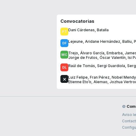
Convocatorias
Dani Cárdenas
,
Batalla
Lejeune
,
Aridane Hernández
,
Balliu
,
P
Trejo
,
Álvaro García
,
Embarba
,
James
Jorge de Frutos
,
Óscar Valentín
,
Isi 
Raúl de Tomás
,
Sergi Guardiola
,
Serg
Luiz Felipe
,
Fran Pérez
,
Nobel Mendy
Etienne Eto’o
,
Alemao
,
Jozhua Vertr
©
Com
Aviso l
Contac
Configu