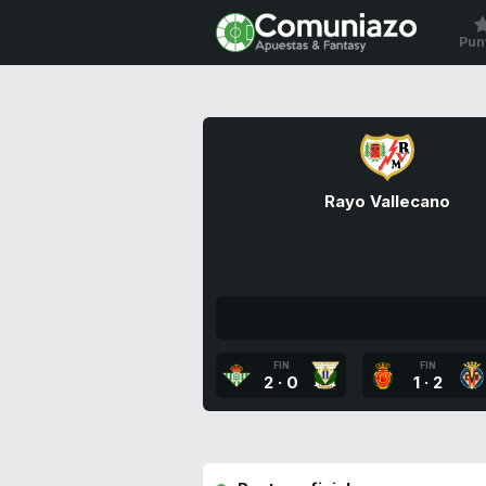
Pun
Rayo Vallecano
FIN
FIN
2
·
0
1
·
2