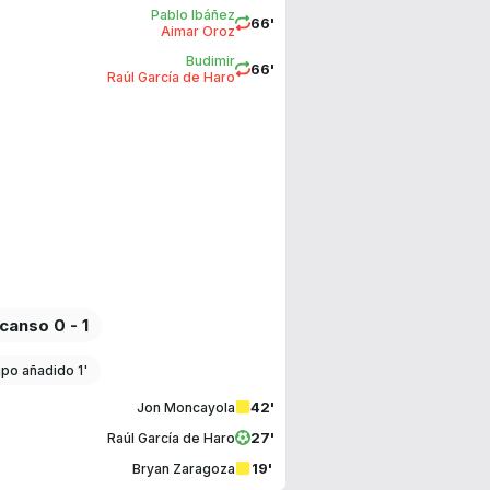
Pablo Ibáñez
66'
Aimar Oroz
Budimir
66'
Raúl García de Haro
canso 0 - 1
po añadido 1'
42'
Jon Moncayola
27'
Raúl García de Haro
19'
Bryan Zaragoza