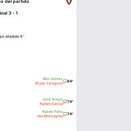
s del partido
inal 3 - 1
po añadido 6'
Moi Gómez
84'
Bryan Zaragoza
José Arnaiz
76'
Rubén García
Rubén Peña
76'
Jon Moncayola