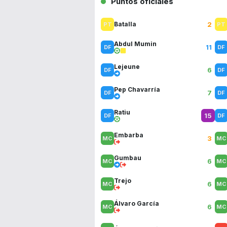
Puntos oficiales
2
Batalla
Abdul Mumin
11
Lejeune
6
Pep Chavarría
7
Ratiu
15
Embarba
3
Gumbau
6
Trejo
6
Álvaro García
6