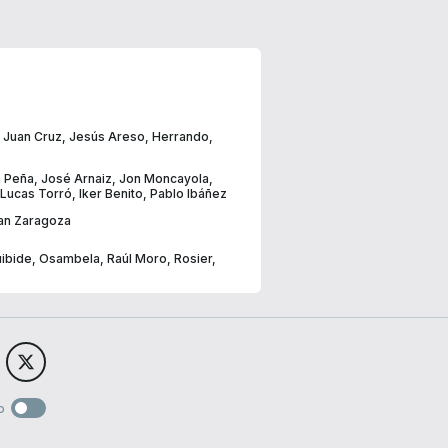
,
Juan Cruz
,
Jesús Areso
,
Herrando
,
 Peña
,
José Arnaiz
,
Jon Moncayola
,
Lucas Torró
,
Iker Benito
,
Pablo Ibáñez
an Zaragoza
uibide
,
Osambela
,
Raúl Moro
,
Rosier
,
o