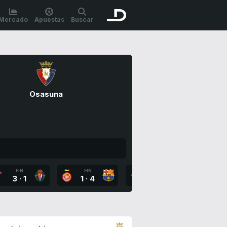
Mercado
Apuestas
Buscar
Osasuna
FIN
FIN
FIN
FI
3
·
1
1
·
4
2
·
3
3
·