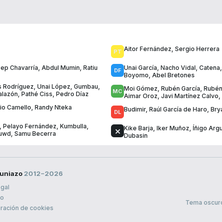
Aitor Fernández
,
Sergio Herrera
ep Chavarría
,
Abdul Mumin
,
Ratiu
Unai García
,
Nacho Vidal
,
Catena
Boyomo
,
Abel Bretones
 Rodríguez
,
Unai López
,
Gumbau
,
Moi Gómez
,
Rubén García
,
Rubén
Palazón
,
Pathé Ciss
,
Pedro Díaz
Aimar Oroz
,
Javi Martínez Calvo
,
io Camello
,
Randy Nteka
Budimir
,
Raúl García de Haro
,
Bry
,
Pelayo Fernández
,
Kumbulla
,
Kike Barja
,
Iker Muñoz
,
Íñigo Arg
ouwd
,
Samu Becerra
Dubasin
uniazo
2012−2026
egal
to
Tema oscur
ración de cookies