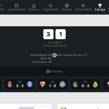
tos
Lesionados
Dinero
Jugadores
Dudas
Once Ideal
LaLiga
3
1
Jornada 5
Temporada 24/25
Abdul Mumin 50'
Raúl García de Haro 27'
Ratiu 66'
Unai López 95'
Eventos
FIN
FIN
FIN
3
·
2
1
·
0
0
·
2