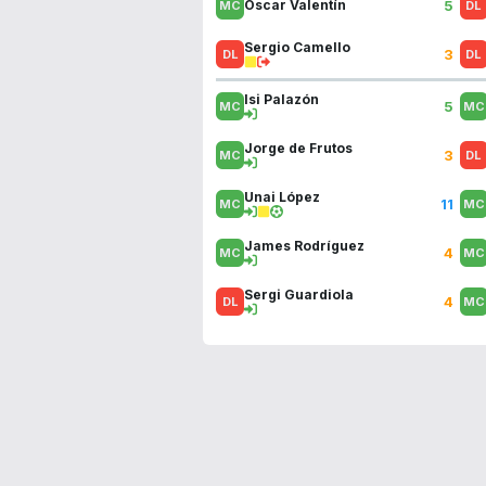
5
Óscar Valentín
Sergio Camello
3
Isi Palazón
5
Jorge de Frutos
3
Unai López
11
James Rodríguez
4
Sergi Guardiola
4