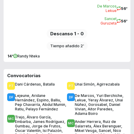
De Marcos
56'
Lekue
Sancet
56'
Guruzeta
Descanso 1 - 0
Tiempo añadido 2'
14'
Randy Nteka
Convocatorias
Dani Cárdenas
,
Batalla
Unai Simón
,
Agirrezabala
Lejeune
,
Aridane
De Marcos
,
Yuri Berchiche
,
Hernández
,
Espino
,
Balliu
,
Lekue
,
Yeray Álvarez
,
Unai
Pep Chavarría
,
Abdul Mumin
,
Núñez
,
Gorosabel
,
Daniel
Ratiu
,
Pelayo Fernández
Vivian
,
Aitor Paredes
,
Adama Boiro
Trejo
,
Álvaro García
,
Embarba
,
James Rodríguez
,
Ander Herrera
,
Ruiz de
Gumbau
,
Jorge de Frutos
,
Galarreta
,
Álex Berenguer
,
Óscar Valentín
,
Isi Palazón
,
Mikel Vesga
,
Sancet
,
Nico