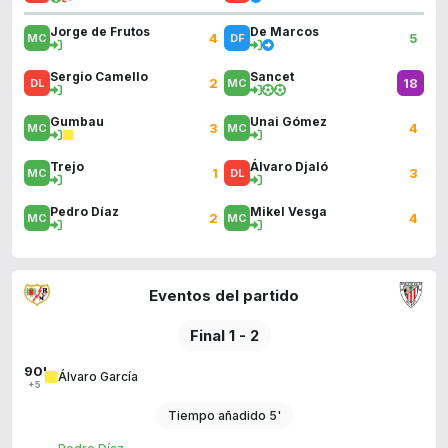
Jorge de Frutos
De Marcos
4
5
Sergio Camello
Sancet
2
18
Gumbau
Unai Gómez
3
4
Trejo
Álvaro Djaló
1
3
Pedro Díaz
Mikel Vesga
2
4
Eventos del partido
Final 1 - 2
90'
Álvaro García
+5
Tiempo añadido 5'