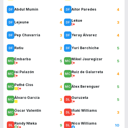
4
4
Abdul Mumin
Aitor Paredes
Lekue
4
3
Lejeune
3
4
Pep Chavarría
Yeray Álvarez
2
5
Ratiu
Yuri Berchiche
Embarba
Mikel Jauregizar
5
5
Isi Palazón
Ruiz de Galarreta
4
4
Pathé Ciss
4
5
Álex Berenguer
Álvaro García
Guruzeta
3
5
Óscar Valentín
Iñaki Williams
3
3
Randy Nteka
Nico Williams
9
10