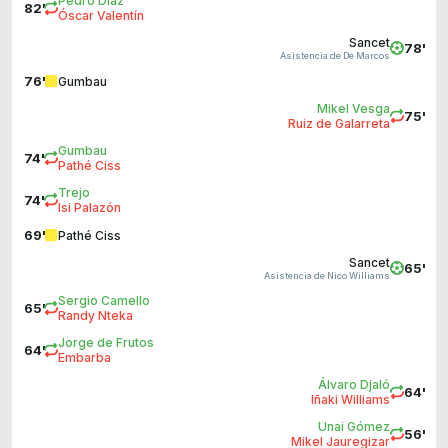
Pedro Díaz
82'
Óscar Valentín
Sancet
78'
Asistencia de De Marcos
76'
Gumbau
Mikel Vesga
75'
Ruiz de Galarreta
Gumbau
74'
Pathé Ciss
Trejo
74'
Isi Palazón
69'
Pathé Ciss
Sancet
65'
Asistencia de Nico Williams
Sergio Camello
65'
Randy Nteka
Jorge de Frutos
64'
Embarba
Álvaro Djaló
64'
Iñaki Williams
Unai Gómez
56'
Mikel Jauregizar