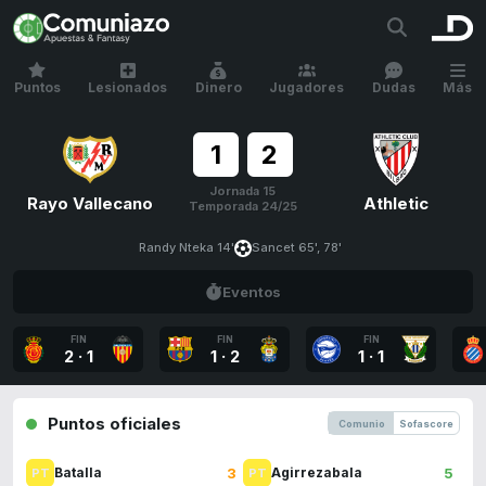
Puntos
Lesionados
Dinero
Jugadores
Dudas
Más
1
2
Jornada 15
Rayo Vallecano
Athletic
Temporada 24/25
Randy Nteka 14'
Sancet 65', 78'
Eventos
FIN
FIN
FIN
2
·
1
1
·
2
1
·
1
Puntos oficiales
Comunio
Sofascore
3
5
Batalla
Agirrezabala