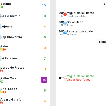
Batalla
F
10
90'
Miguel de la Fuente
8
Abdul Mumin
Parado por Batalla
+15
90'
Gol anulado
Rosier
+11
4
Lejeune
90'
Penalty concedido
Brasanac
+5
6
Pep Chavarría
Tiem
Ratiu
3
7
Isi Palazón
Jorge de Frutos
1
Miguel de la Fuente
81'
Pathé Ciss
14
Óscar Rodríguez
Unai López
5
Álvaro García
4