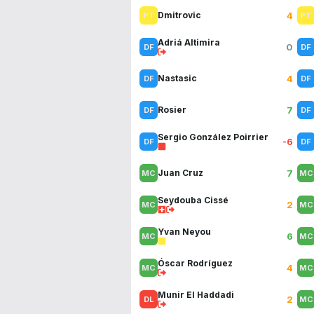
4
Dmitrovic
Adriá Altimira
0
4
Nastasic
7
Rosier
Sergio González Poirrier
-6
7
Juan Cruz
Seydouba Cissé
2
Yvan Neyou
6
Óscar Rodríguez
4
Munir El Haddadi
2