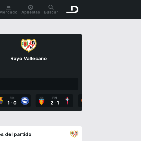
Mercado
Apuestas
Buscar
Rayo Vallecano
FIN
FIN
FIN
FI
1
·
0
2
·
1
2
·
1
2
·
s del partido