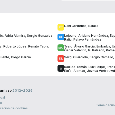
Dani Cárdenas
,
Batalla
ic
,
Adriá Altimira
,
Sergio González
Lejeune
,
Aridane Hernández
,
Esp
Ratiu
,
Pelayo Fernández
z
,
Roberto López
,
Renato Tapia
,
Trejo
,
Álvaro García
,
Embarba
,
U
é
Óscar Valentín
,
Isi Palazón
,
Pathé
Fuente
,
Diego García
Sergi Guardiola
,
Sergio Camello
,
Raúl de Tomás
,
Luiz Felipe
,
Fran
Eto’o
,
Alemao
,
Jozhua Vertrouwd
uniazo
2012−2026
egal
to
Tema oscur
ración de cookies