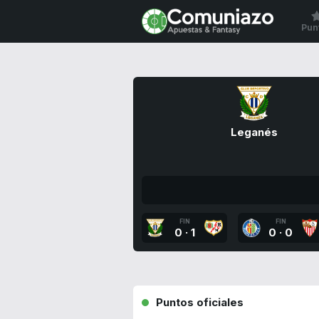
Pun
Leganés
FIN
FIN
0
·
1
0
·
0
Puntos oficiales