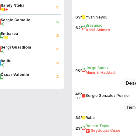
Randy Nteka
4
63'
Yvan Neyou
Sergio Camello
5
Brasanac
62'
Adriá Altimira
Embarba
3
Sergi Guardiola
4
Balliu
2
Jorge Sáenz
46'
Munir El Haddadi
Óscar Valentín
2
Desc
45'
Sergio González Poirrier
+2
Tiem
34'
Raba
Renato Tapia
23'
Seydouba Cissé