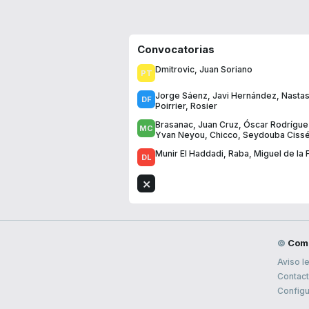
Convocatorias
Dmitrovic
,
Juan Soriano
Jorge Sáenz
,
Javi Hernández
,
Nastas
Poirrier
,
Rosier
Brasanac
,
Juan Cruz
,
Óscar Rodrígue
Yvan Neyou
,
Chicco
,
Seydouba Ciss
Munir El Haddadi
,
Raba
,
Miguel de la 
©
Com
Aviso l
Contac
Configu