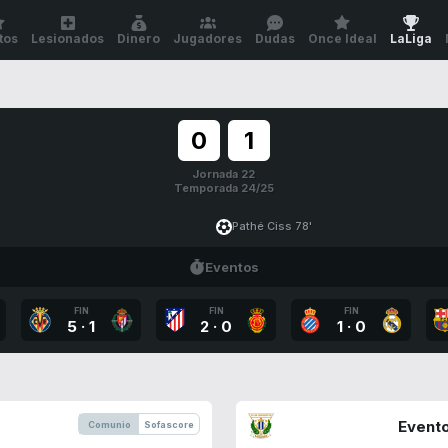
tos
Lesionados
Dinero
Jugadores
Dudas
Once Ideal
LaLiga
0
1
Jornada 22
Temporada 24/25
Pathé Ciss 78'
Eventos
FIN
FIN
FIN
5
·
1
2
·
0
1
·
0
Evento
Comunio
Sofascore