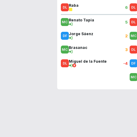
Raba
6
Renato Tapia
5
Jorge Sáenz
2
Brasanac
3
Miguel de la Fuente
-4