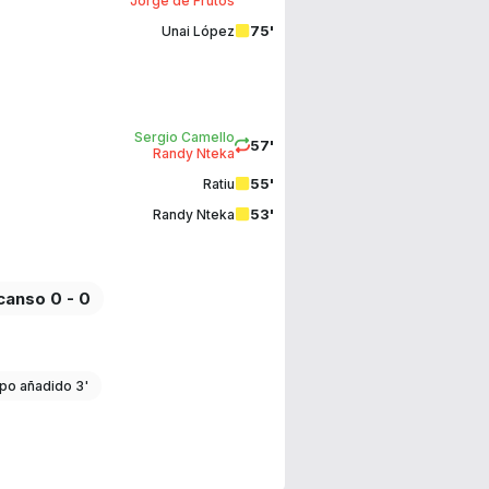
Jorge de Frutos
75'
Unai López
Sergio Camello
57'
Randy Nteka
55'
Ratiu
53'
Randy Nteka
anso 0 - 0
po añadido 3'