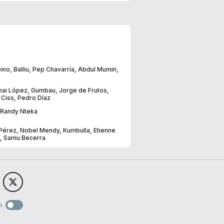
ino
,
Balliu
,
Pep Chavarría
,
Abdul Mumin
,
nai López
,
Gumbau
,
Jorge de Frutos
,
 Ciss
,
Pedro Díaz
Randy Nteka
 Pérez
,
Nobel Mendy
,
Kumbulla
,
Etienne
,
Samu Becerra
o