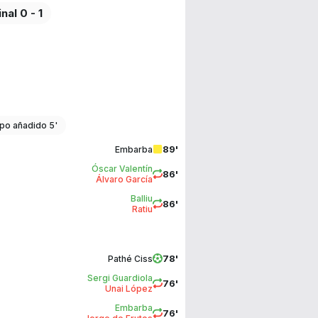
inal 0 - 1
po añadido 5'
89'
Embarba
Óscar Valentín
86'
Álvaro García
Balliu
86'
Ratiu
78'
Pathé Ciss
Sergi Guardiola
76'
Unai López
Embarba
76'