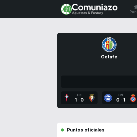
Pun
Getafe
FIN
FIN
1
·
0
0
·
1
Puntos oficiales