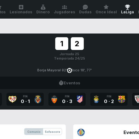
tos
Lesionados
Dinero
Jugadores
Dudas
Once Ideal
LaLiga
1
2
Jornada 25
Temporada 24/25
Borja Mayoral 82'
Isco 18', 77'
Eventos
FIN
FIN
FIN
0
·
1
0
·
3
0
·
2
Evento
Comunio
Sofascore