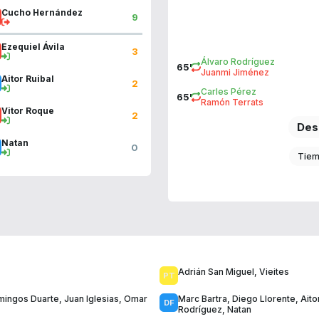
Cucho Hernández
9
Ezequiel Ávila
3
Álvaro Rodríguez
65'
Juanmi Jiménez
Aitor Ruibal
2
Carles Pérez
65'
Ramón Terrats
Vitor Roque
2
Des
Natan
0
Tiem
Adrián San Miguel
,
Vieites
ingos Duarte
,
Juan Iglesias
,
Omar
Marc Bartra
,
Diego Llorente
,
Aito
Rodríguez
,
Natan