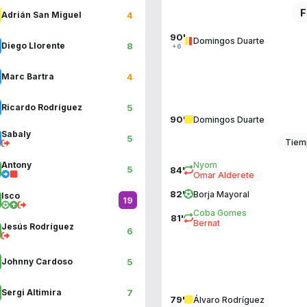
F
4
Adrián San Miguel
90'
Domingos Duarte
8
Diego Llorente
+6
4
Marc Bartra
5
Ricardo Rodríguez
90'
Domingos Duarte
Sabaly
5
Tiem
Antony
Nyom
5
84'
Omar Alderete
82'
Borja Mayoral
Isco
19
Coba Gomes
81'
Bernat
Jesús Rodríguez
6
5
Johnny Cardoso
7
Sergi Altimira
79'
Álvaro Rodríguez