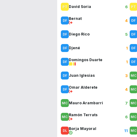
6
David Soria
Bernat
4
5
Diego Rico
1
Djené
Domingos Duarte
1
3
Juan Iglesias
Omar Alderete
4
7
Mauro Arambarri
Ramón Terrats
6
Borja Mayoral
11