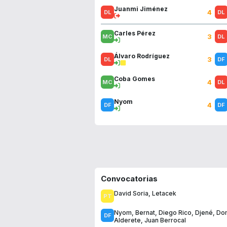
Juanmi Jiménez
4
Carles Pérez
3
Álvaro Rodríguez
3
Coba Gomes
4
Nyom
4
Convocatorias
David Soria
,
Letacek
Nyom
,
Bernat
,
Diego Rico
,
Djené
,
Dom
Alderete
,
Juan Berrocal