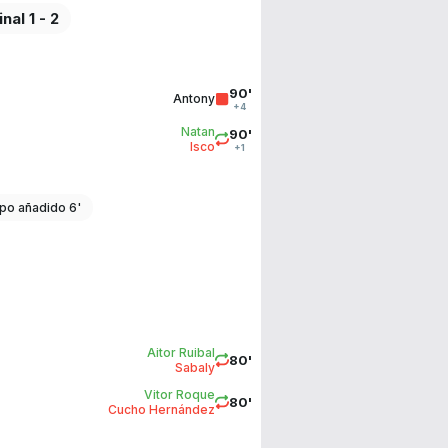
inal 1 - 2
90'
Antony
+4
Natan
90'
Isco
+1
po añadido 6'
Aitor Ruibal
80'
Sabaly
Vitor Roque
80'
Cucho Hernández