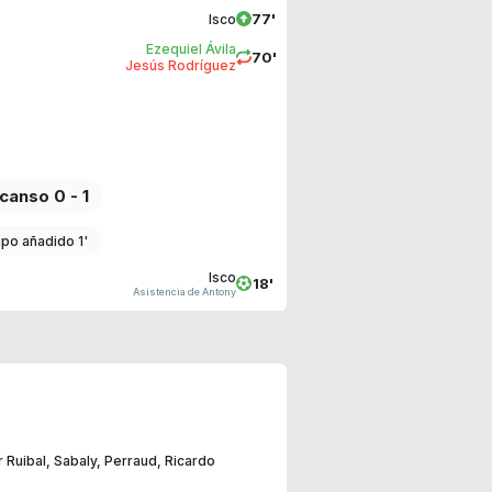
77'
Isco
Ezequiel Ávila
70'
Jesús Rodríguez
canso 0 - 1
po añadido 1'
Isco
18'
Asistencia de Antony
r Ruibal
,
Sabaly
,
Perraud
,
Ricardo