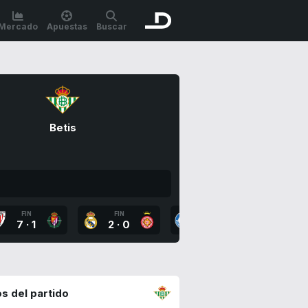
Mercado
Apuestas
Buscar
Betis
FIN
FIN
FIN
FI
7
·
1
2
·
0
1
·
2
3
·
s del partido