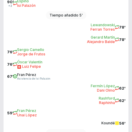
Espino
90'
Isi Palazón
+2
Tiempo añadido 5'
Lewandowski
78'
Ferran Torres
Gerard Martín
78'
Alejandro Balde
Sergio Camello
76'
Jorge de Frutos
Óscar Valentín
76'
Luiz Felipe
Fran Pérez
67'
Asistencia de Isi Palazón
Fermín López
62'
Dani Olmo
Rashford
62'
Raphinha
Fran Pérez
59'
Unai López
56'
Koundé