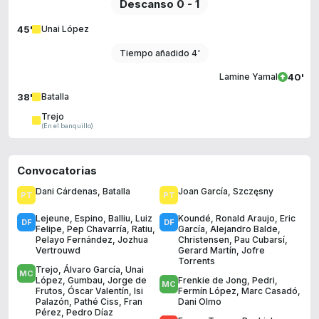
Descanso 0 - 1
45'
Unai López
Tiempo añadido 4'
40'
Lamine Yamal
38'
Batalla
Trejo
(En el banquillo)
Convocatorias
Dani Cárdenas
,
Batalla
Joan García
,
Szczęsny
Lejeune
,
Espino
,
Balliu
,
Luiz
Koundé
,
Ronald Araujo
,
Eric
Felipe
,
Pep Chavarría
,
Ratiu
,
García
,
Alejandro Balde
,
Pelayo Fernández
,
Jozhua
Christensen
,
Pau Cubarsí
,
Vertrouwd
Gerard Martín
,
Jofre
Torrents
Trejo
,
Álvaro García
,
Unai
López
,
Gumbau
,
Jorge de
Frenkie de Jong
,
Pedri
,
Frutos
,
Óscar Valentín
,
Isi
Fermín López
,
Marc Casadó
,
Palazón
,
Pathé Ciss
,
Fran
Dani Olmo
Pérez
,
Pedro Díaz