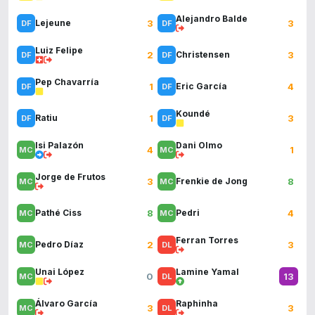
Alejandro Balde
3
3
Lejeune
Luiz Felipe
2
3
Christensen
Pep Chavarría
1
4
Eric García
Koundé
1
3
Ratiu
Isi Palazón
Dani Olmo
4
1
Jorge de Frutos
3
8
Frenkie de Jong
8
4
Pathé Ciss
Pedri
Ferran Torres
2
3
Pedro Díaz
Unai López
Lamine Yamal
0
13
Álvaro García
Raphinha
3
3