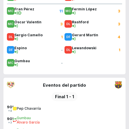
Fran Pérez
Fermín López
11
3
Óscar Valentín
Rashford
3
3
Sergio Camello
Gerard Martín
1
4
Espino
Lewandowski
-
1
Gumbau
-
Eventos del partido
Final 1 - 1
90'
Pep Chavarría
+4
Gumbau
90'
Álvaro García
+3