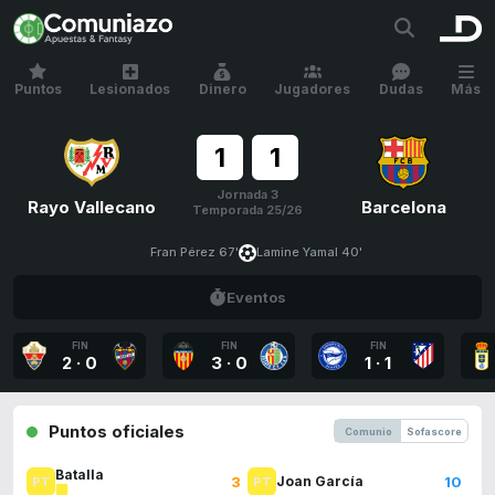
Puntos
Lesionados
Dinero
Jugadores
Dudas
Más
1
1
Jornada 3
Rayo Vallecano
Barcelona
Temporada 25/26
Fran Pérez 67'
Lamine Yamal 40'
Eventos
FIN
FIN
FIN
2
·
0
3
·
0
1
·
1
Puntos oficiales
Comunio
Sofascore
Batalla
3
10
Joan García