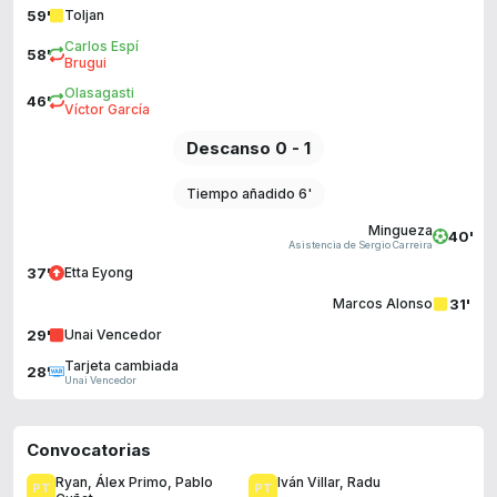
59'
Toljan
Carlos Espí
58'
Brugui
Olasagasti
46'
Víctor García
Descanso 0 - 1
Tiempo añadido 6'
Mingueza
40'
Asistencia de Sergio Carreira
37'
Etta Eyong
31'
Marcos Alonso
29'
Unai Vencedor
Tarjeta cambiada
28'
Unai Vencedor
Convocatorias
Ryan
,
Álex Primo
,
Pablo
Iván Villar
,
Radu