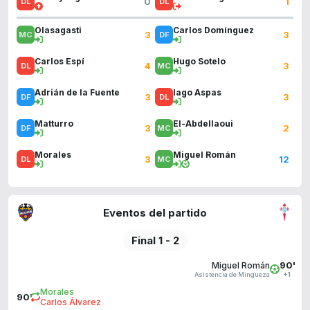
0
1
Olasagasti
Carlos Domínguez
3
3
Carlos Espí
Hugo Sotelo
4
3
Adrián de la Fuente
Iago Aspas
3
3
Matturro
El-Abdellaoui
3
2
Morales
Miguel Román
3
12
Eventos del partido
Final 1 - 2
90'
Miguel Román
Asistencia de Mingueza
+1
Morales
90'
Carlos Álvarez