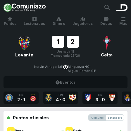
Puntos
Lesionados
Dinero
Jugadores
Dudas
Más
1
2
Jornada 11
Levante
Celta
Temporada 25/26
Kervin Arriaga 66'
Mingueza 40'
Miguel Román 91'
Eventos
FIN
FIN
FIN
2
·
1
4
·
0
3
·
0
Puntos oficiales
Comunio
Sofascore
7
5
Ryan
Radu