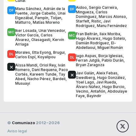
Cuñat
Aidoo
,
Sergio Carreira
,
Manu Sánchez
,
Adrián de la
Mingueza
,
Carlos
Fuente
,
Jorge Cabello
,
Unai
Domínguez
,
Marcos Alonso
,
Elgezábal
,
Pampín
,
Toljan
,
Starfelt
,
Ristic
,
Javi
Matturro
,
Matías Moreno
Rodríguez
,
Manu Fernández
Iker Losada
,
Unai Vencedor
,
Fran Beltrán
,
Ilaix Moriba
,
Víctor García
,
Carlos
Hugo Álvarez
,
Hugo Sotelo
,
Álvarez
,
Olasagasti
,
Kervin
Damián Rodríguez
,
El-
Arriaga
Abdellaoui
,
Miguel Román
Morales
,
Etta Eyong
,
Brugui
,
Iago Aspas
,
Borja Iglesias
,
Carlos Espí
,
Koyalipou
Ferran Jutglà
,
Pablo Durán
,
Bryan Zaragoza
Aïssa Mandi
,
Oriol Rey
,
Iván
Romero
,
Dani Requena
,
Paco
Javi Galán
,
Aleix Febas
,
Cortés
,
Kareem Tunde
,
Tay
Swedberg
,
Hugo González
,
Abed
,
Nacho Pérez
,
Bardeli
,
Yoel Lago
,
Javi Rueda
,
Musuayi
Álvaro Núñez
,
Hugo Burcio
,
Vecino
,
Antañón
,
Abdoulaye
Faye
,
Bayindir
©
Comuniazo
2012−2026
Aviso legal