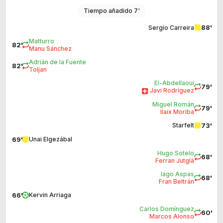
Tiempo añadido 7'
88'
Sergio Carreira
Matturro
82'
Manu Sánchez
Adrián de la Fuente
82'
Toljan
El-Abdellaoui
79'
Javi Rodríguez
Miguel Román
79'
Ilaix Moriba
73'
Starfelt
69'
Unai Elgezábal
Hugo Sotelo
68'
Ferran Jutglà
Iago Aspas
68'
Fran Beltrán
66'
Kervin Arriaga
Carlos Domínguez
60'
Marcos Alonso