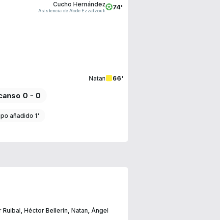
Cucho Hernández
74'
Asistencia de Abde Ezzalzouli
66'
Natan
anso 0 - 0
po añadido 1'
r Ruibal
,
Héctor Bellerín
,
Natan
,
Ángel