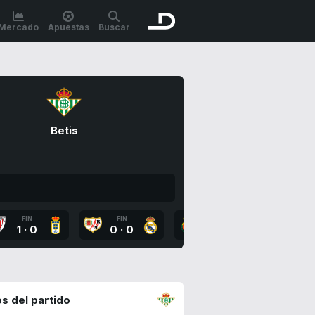
Mercado
Apuestas
Buscar
Betis
FIN
FIN
FIN
FI
1
·
0
0
·
0
1
·
0
1
·
s del partido