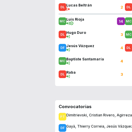
Lucas Beltrán
2
Luis Rioja
14
Hugo Duro
3
Jesús Vázquez
4
Baptiste Santamaría
4
Raba
3
Convocatorias
Dimitrievski
,
Cristian Rivero
,
Agirreza
Gayà
,
Thierry Correia
,
Jesús Vázque