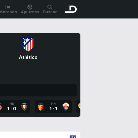
Mercado
Apuestas
Buscar
Atlético
FIN
FIN
FIN
FI
1
·
0
1
·
1
2
·
1
1
·