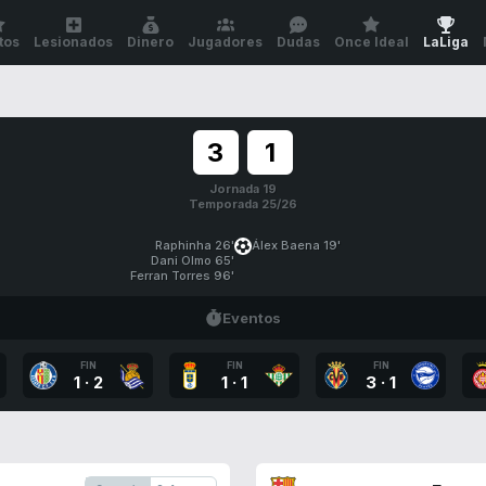
tos
Lesionados
Dinero
Jugadores
Dudas
Once Ideal
LaLiga
3
1
Jornada 19
Temporada 25/26
Raphinha 26'
Álex Baena 19'
Dani Olmo 65'
Ferran Torres 96'
Eventos
FIN
FIN
FIN
1
·
2
1
·
1
3
·
1