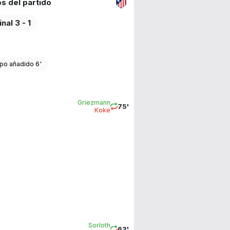
s del partido
inal 3 - 1
po añadido 6'
Griezmann
75'
Koke
Sorloth
63'