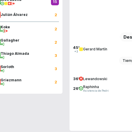
15
2
Julián Álvarez
Koke
2
Des
Gallagher
2
45'
Gerard Martín
+2
Thiago Almada
3
Tiem
Sorloth
3
36'
Lewandowski
Griezmann
2
Raphinha
26'
Asistencia de Pedri