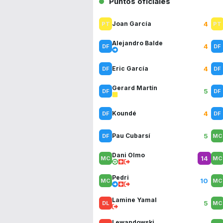
Puntos oficiales
4
Joan García
Alejandro Balde
4
4
Eric García
Gerard Martín
5
4
Koundé
5
Pau Cubarsí
Dani Olmo
14
Pedri
10
Lamine Yamal
5
Lewandowski