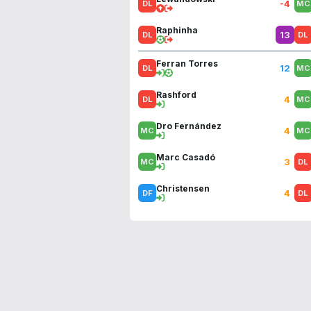
-4
Raphinha
13
Ferran Torres
12
Rashford
4
Dro Fernández
4
Marc Casadó
3
Christensen
4