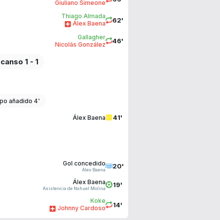
Giuliano Simeone
Thiago Almada
62'
Álex Baena
Gallagher
46'
Nicolás González
canso 1 - 1
po añadido 4'
41'
Álex Baena
Gol concedido
20'
Álex Baena
Álex Baena
19'
Asistencia de Nahuel Molina
Koke
14'
Johnny Cardoso