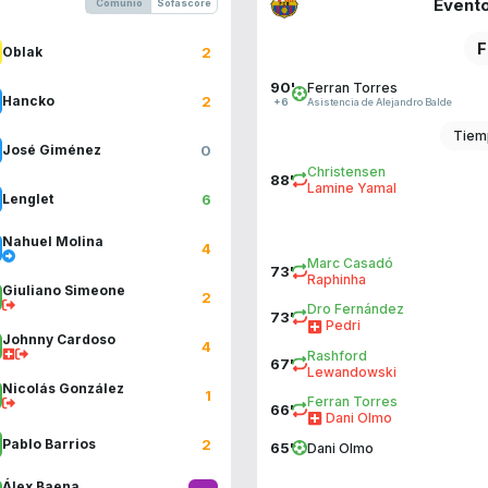
Evento
Comunio
Sofascore
F
2
Oblak
90'
Ferran Torres
2
Hancko
Asistencia de Alejandro Balde
+6
Tiem
0
José Giménez
Christensen
88'
Lamine Yamal
6
Lenglet
Nahuel Molina
4
Marc Casadó
73'
Raphinha
Giuliano Simeone
2
Dro Fernández
73'
Pedri
Johnny Cardoso
4
Rashford
67'
Lewandowski
Nicolás González
1
Ferran Torres
66'
Dani Olmo
2
Pablo Barrios
65'
Dani Olmo
Álex Baena