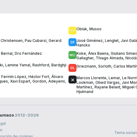
Oblak
,
Musso
,
Christensen
,
Pau Cubarsí
,
Gerard
José Giménez
,
Lenglet
,
Javi Gal
Hancko
 Bernal
,
Dro Fernández
Koke
,
Álex Baena
,
Giuliano Sime
Gallagher
,
Thiago Almada
,
Nicol
ki
,
Lamine Yamal
,
Rashford
,
Bardghji
Griezmann
,
Sorloth
,
Carlos Martí
,
Fermín López
,
Héctor Fort
,
Álvaro
Marcos Llorente
,
Lemar
,
Le Nor
ques
,
Xavi Espart
,
Gordon
,
Adeyemi
,
Lookman
,
Obed Vargas
,
Javi Mor
Martínez
,
Rayane Belaid
,
Miguel 
Hjulmand
uniazo
2012−2026
egal
to
Tema oscur
ración de cookies