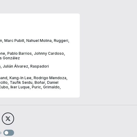
án
,
Marc Pubill
,
Nahuel Molina
,
Ruggeri
,
one
,
Pablo Barrios
,
Johnny Cardoso
,
ás González
n
,
Julián Álvarez
,
Raspadori
mand
,
Kang-In Lee
,
Rodrigo Mendoza
,
cillo
,
Taufik Seidu
,
Boñar
,
Daniel
Cubo
,
Iker Luque
,
Puric
,
Grimaldo
,
o