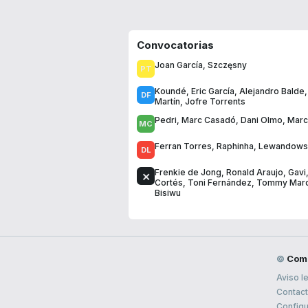
Convocatorias
Joan García
,
Szczęsny
Koundé
,
Eric García
,
Alejandro Balde
Martín
,
Jofre Torrents
Pedri
,
Marc Casadó
,
Dani Olmo
,
Marc
Ferran Torres
,
Raphinha
,
Lewandows
Frenkie de Jong
,
Ronald Araujo
,
Gavi
Cortés
,
Toni Fernández
,
Tommy Mar
Bisiwu
©
Com
Aviso l
Contac
Configu