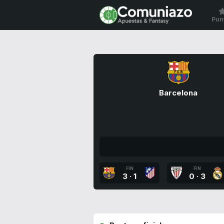
Pun
Barcelona
FIN
FIN
3
·
1
0
·
3