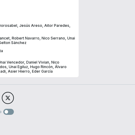
Gorosabel
,
Jesús Areso
,
Aitor Paredes
,
ancet
,
Robert Navarro
,
Nico Serrano
,
Unai
Selton Sánchez
ta
nai Vencedor
,
Daniel Vivian
,
Nico
ados
,
Unai Egiluz
,
Hugo Rincón
,
Álvaro
adi
,
Asier Hierro
,
Eder García
o