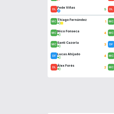
Fede Viñas
5
Thiago Fernández
1
Nico Fonseca
4
Santi Cazorla
3
Lucas Ahijado
4
Álex Forés
2