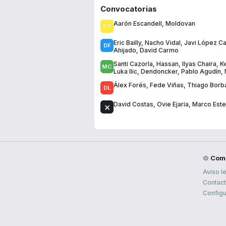
Convocatorias
Aarón Escandell
,
Moldovan
Eric Bailly
,
Nacho Vidal
,
Javi López Ca
Ahijado
,
David Carmo
Santi Cazorla
,
Hassan
,
Ilyas Chaira
,
K
Luka Ilic
,
Dendoncker
,
Pablo Agudín
,
Álex Forés
,
Fede Viñas
,
Thiago Borb
David Costas
,
Ovie Ejaria
,
Marco Est
©
Com
Aviso l
Contac
Configu