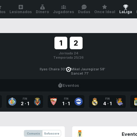
tos
Lesionados
Dinero
Jugadores
Dudas
Once Ideal
LaLiga
1
2
Jornada 24
Temporada 25/26
Ilyas Chaira 30'
Mikel Jauregizar 58'
Sancet 71'
Eventos
FIN
FIN
FIN
2
·
1
1
·
1
4
·
1
Evento
Comunio
Sofascore