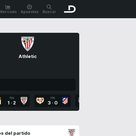
Mercado
Apuestas
Buscar
Athletic
FIN
FIN
FIN
FI
1
·
2
3
·
0
0
·
2
1
·
s del partido