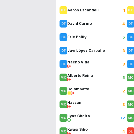
1
Aarón Escandell
4
David Carmo
5
Eric Bailly
3
Javi López Carballo
Nacho Vidal
3
Alberto Reina
5
Colombatto
2
Hassan
3
Ilyas Chaira
12
Kwasi Sibo
4