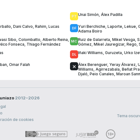
Unai Simón
,
Álex Padilla
rballo
,
Dani Calvo
,
Rahim
,
Lucas
Yuri Berchiche
,
Laporte
,
Lekue
,
Adama Boiro
wasi Sibo
,
Colombatto
,
Alberto Reina
,
Ruiz de Galarreta
,
Mikel Vesga
,
S
Nico Fonseca
,
Thiago Fernández
Gómez
,
Mikel Jauregizar
,
Rego
,
as
Iñaki Williams
,
Guruzeta
,
Urko Ize
eban
,
Omar Falah
Álex Berenguer
,
Yeray Álvarez
,
U
Williams
,
Agirrezabala
,
Beñat Pr
Djaló
,
Peio Canales
,
Maroan Sann
uniazo
2012−2026
egal
to
Tema oscur
ración de cookies