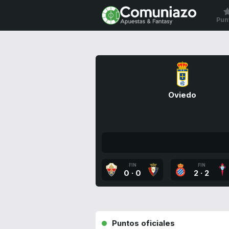
Pun
Oviedo
FIN
FIN
0
·
0
2
·
2
Puntos oficiales