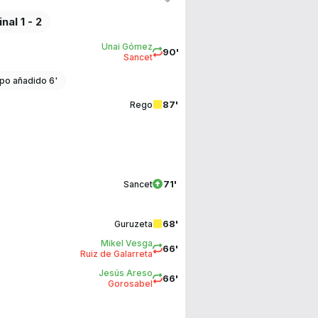
inal 1 - 2
Unai Gómez
90'
Sancet
po añadido 6'
87'
Rego
71'
Sancet
68'
Guruzeta
Mikel Vesga
66'
Ruiz de Galarreta
Jesús Areso
66'
Gorosabel