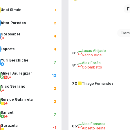
F
1
Unai Simón
2
Aitor Paredes
Tiem
Gorosabel
4
4
Laporte
Lucas Ahijado
81'
Nacho Vidal
Yuri Berchiche
7
Álex Forés
81'
Colombatto
Mikel Jauregizar
12
70'
Thiago Fernández
Nico Serrano
2
Ruiz de Galarreta
2
Sancet
7
Nico Fonseca
Guruzeta
65'
-1
Alberto Reina