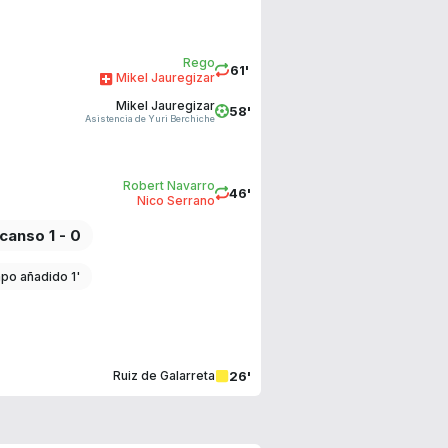
Rego
61'
Mikel Jauregizar
Mikel Jauregizar
58'
Asistencia de Yuri Berchiche
Robert Navarro
46'
Nico Serrano
canso 1 - 0
po añadido 1'
26'
Ruiz de Galarreta