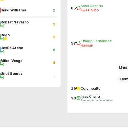
Santi Cazorla
65'
0
Iñaki Williams
Kwasi Sibo
Robert Navarro
2
Rego
3
Thiago Fernández
57'
Hassan
Jesús Areso
6
Mikel Vesga
4
Des
Unai Gómez
-
Tiem
39'
Colombatto
Ilyas Chaira
30'
Asistencia de Fede Viñas