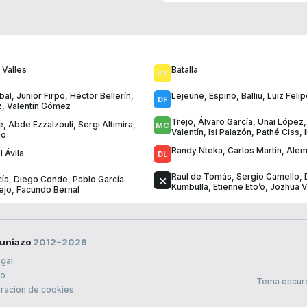
 Valles
Batalla
bal
,
Junior Firpo
,
Héctor Bellerín
,
Lejeune
,
Espino
,
Balliu
,
Luiz Feli
z
,
Valentín Gómez
Trejo
,
Álvaro García
,
Unai López
e
,
Abde Ezzalzouli
,
Sergi Altimira
,
Valentín
,
Isi Palazón
,
Pathé Ciss
,
go
Randy Nteka
,
Carlos Martín
,
Ale
 Ávila
Raúl de Tomás
,
Sergio Camello
,
cía
,
Diego Conde
,
Pablo García
Kumbulla
,
Etienne Eto’o
,
Jozhua 
ejo
,
Facundo Bernal
uniazo
2012−2026
egal
to
Tema oscur
ración de cookies