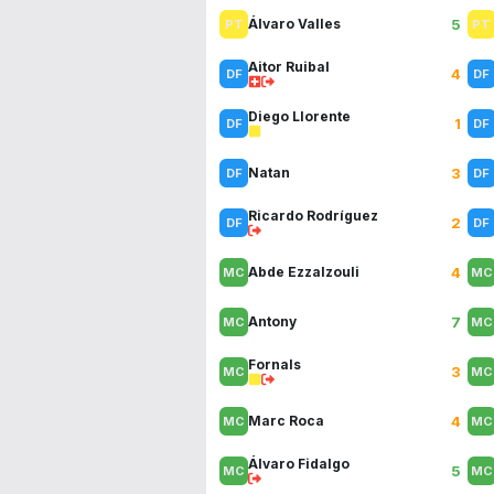
5
Álvaro Valles
Aitor Ruibal
4
Diego Llorente
1
3
Natan
Ricardo Rodríguez
2
4
Abde Ezzalzouli
7
Antony
Fornals
3
4
Marc Roca
Álvaro Fidalgo
5