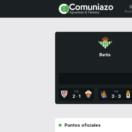
Pun
Betis
FIN
FIN
2
·
1
3
·
3
Puntos oficiales