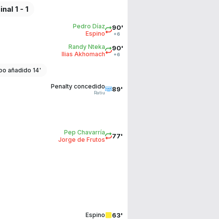
inal 1 - 1
Pedro Díaz
90'
Espino
+6
Randy Nteka
90'
Ilias Akhomach
+6
o añadido 14'
Penalty concedido
89'
Ratiu
Pep Chavarría
77'
Jorge de Frutos
63'
Espino