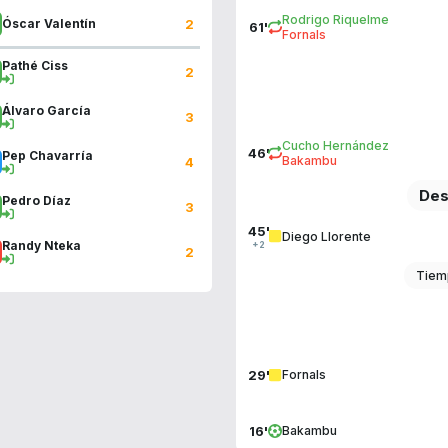
Rodrigo Riquelme
2
Óscar Valentín
61'
Fornals
Pathé Ciss
2
Álvaro García
3
Cucho Hernández
46'
Pep Chavarría
Bakambu
4
Des
Pedro Díaz
3
45'
Diego Llorente
Randy Nteka
+2
2
Tiem
29'
Fornals
16'
Bakambu