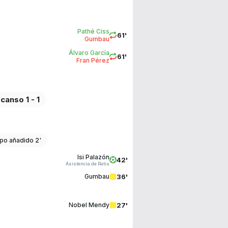
Pathé Ciss
61'
Gumbau
Álvaro García
61'
Fran Pérez
canso 1 - 1
po añadido 2'
Isi Palazón
42'
Asistencia de Ratiu
36'
Gumbau
27'
Nobel Mendy