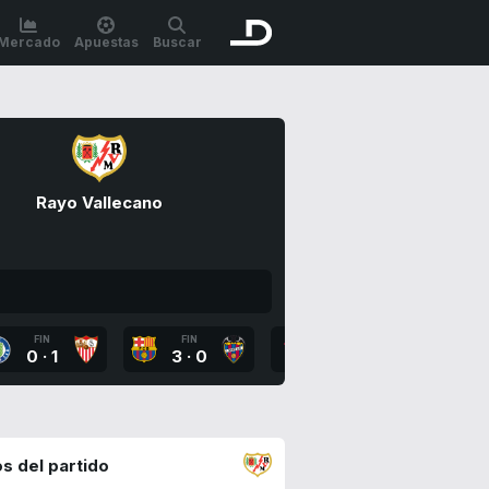
Mercado
Apuestas
Buscar
Rayo Vallecano
FIN
FIN
FIN
FI
0
·
1
3
·
0
2
·
0
2
·
s del partido