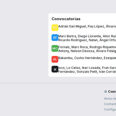
Convocatorias
Adrián San Miguel
,
Pau López
,
Álvaro
Marc Bartra
,
Diego Llorente
,
Aitor Rui
Ricardo Rodríguez
,
Natan
,
Ángel Orti
Fornals
,
Marc Roca
,
Rodrigo Riquelm
Antony
,
Nelson Deossa
,
Álvaro Fidal
Bakambu
,
Cucho Hernández
,
Ezequiel
Isco
,
Lo Celso
,
Iker Losada
,
Fran Gar
Fernández
,
Gonzalo Petit
,
Iván Corral
©
Com
Aviso l
Contac
Configu