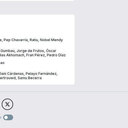
pe
,
Pep Chavarría
,
Ratiu
,
Nobel Mendy
,
Gumbau
,
Jorge de Frutos
,
Óscar
Ilias Akhomach
,
Fran Pérez
,
Pedro Díaz
mao
Dani Cárdenas
,
Pelayo Fernández
,
Vertrouwd
,
Samu Becerra
o