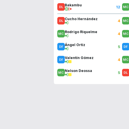
Bakambu
12
Cucho Hernández
4
Rodrigo Riquelme
4
Ángel Ortiz
5
Valentín Gómez
4
Nelson Deossa
5