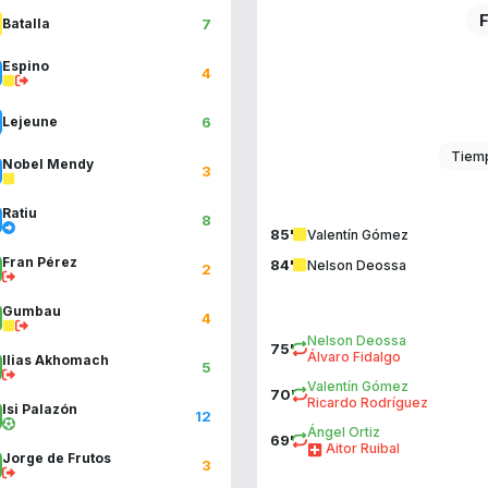
F
7
Batalla
Espino
4
6
Lejeune
Tiemp
Nobel Mendy
3
Ratiu
8
85'
Valentín Gómez
Fran Pérez
84'
Nelson Deossa
2
Gumbau
4
Nelson Deossa
75'
Álvaro Fidalgo
Ilias Akhomach
5
Valentín Gómez
70'
Ricardo Rodríguez
Isi Palazón
12
Ángel Ortiz
69'
Aitor Ruibal
Jorge de Frutos
3