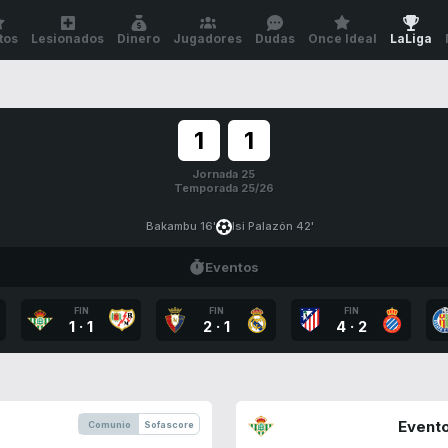
tos
Lesionados
Dinero
Jugadores
Dudas
Once Ideal
LaLiga
1
1
Jornada 25
Temporada 25/26
Bakambu 16'
Isi Palazón 42'
Eventos
FIN
FIN
FIN
1
·
1
2
·
1
4
·
2
Evento
Comunio
Sofascore