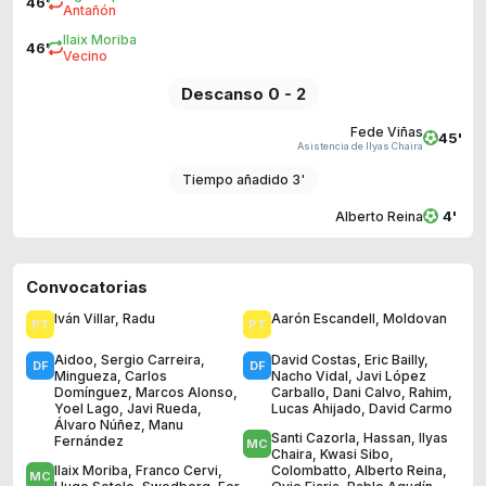
46'
Antañón
Ilaix Moriba
46'
Vecino
Descanso 0 - 2
Fede Viñas
45'
Asistencia de Ilyas Chaira
Tiempo añadido 3'
4'
Alberto Reina
Convocatorias
Iván Villar
,
Radu
Aarón Escandell
,
Moldovan
Aidoo
,
Sergio Carreira
,
David Costas
,
Eric Bailly
,
Mingueza
,
Carlos
Nacho Vidal
,
Javi López
Domínguez
,
Marcos Alonso
,
Carballo
,
Dani Calvo
,
Rahim
,
Yoel Lago
,
Javi Rueda
,
Lucas Ahijado
,
David Carmo
Álvaro Núñez
,
Manu
Santi Cazorla
,
Hassan
,
Ilyas
Fernández
Chaira
,
Kwasi Sibo
,
Ilaix Moriba
,
Franco Cervi
,
Colombatto
,
Alberto Reina
,