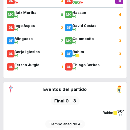
3
16
Ilaix Moriba
Hassan
6
4
Iago Aspas
David Costas
2
4
Mingueza
Colombatto
7
3
Borja Iglesias
Rahim
3
3
Ferran Jutglà
Thiago Borbas
1
3
Eventos del partido
Final 0 - 3
90'
Rahim
+2
Tiempo añadido 4'