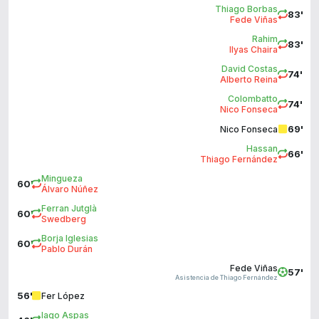
Thiago Borbas
83'
Fede Viñas
Rahim
83'
Ilyas Chaira
David Costas
74'
Alberto Reina
Colombatto
74'
Nico Fonseca
69'
Nico Fonseca
Hassan
66'
Thiago Fernández
Mingueza
60'
Álvaro Núñez
Ferran Jutglà
60'
Swedberg
Borja Iglesias
60'
Pablo Durán
Fede Viñas
57'
Asistencia de Thiago Fernández
56'
Fer López
Iago Aspas