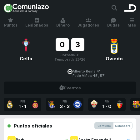
Puntos
Lesionados
Dinero
Jugadores
Dudas
Más
0
3
Jornada 31
Celta
Oviedo
Temporada 25/26
Alberto Reina 4'
Fede Viñas 45', 57'
Eventos
FIN
FIN
FIN
1
·
1
3
·
3
1
·
0
Puntos oficiales
Comunio
Sofascore
6
11
Radu
Aarón Escandell