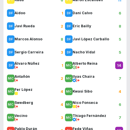
1
6
Aidoo
Dani Calvo
2
8
Javi Rueda
Eric Bailly
8
5
Marcos Alonso
Javi López Carballo
3
5
Sergio Carreira
Nacho Vidal
Álvaro Núñez
Alberto Reina
1
14
Antañón
Ilyas Chaira
2
7
Fer López
4
4
Kwasi Sibo
Swedberg
Nico Fonseca
4
6
Vecino
Thiago Fernández
3
7
Pablo Durán
Fede Viñas