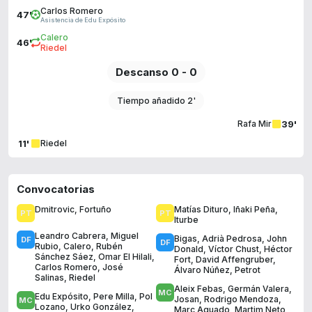
Carlos Romero
47'
Asistencia de Edu Expósito
Calero
46'
Riedel
Descanso 0 - 0
Tiempo añadido 2'
39'
Rafa Mir
11'
Riedel
Convocatorias
Dmitrovic
,
Fortuño
Matías Dituro
,
Iñaki Peña
,
Iturbe
Leandro Cabrera
,
Miguel
Bigas
,
Adrià Pedrosa
,
John
Rubio
,
Calero
,
Rubén
Donald
,
Víctor Chust
,
Héctor
Sánchez Sáez
,
Omar El Hilali
,
Fort
,
David Affengruber
,
Carlos Romero
,
José
Álvaro Núñez
,
Petrot
Salinas
,
Riedel
Aleix Febas
,
Germán Valera
,
Edu Expósito
,
Pere Milla
,
Pol
Josan
,
Rodrigo Mendoza
,
Lozano
,
Urko González
,
Marc Aguado
,
Martim Neto
,