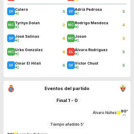
Calero
Adrià Pedrosa
5
5
Tyrhys Dolan
Rodrigo Mendoza
2
4
José Salinas
Josan
4
3
Urko González
Álvaro Rodríguez
4
5
Omar El Hilali
Víctor Chust
6
5
Eventos del partido
Final 1 - 0
90'
Álvaro Núñez
+1
Tiempo añadido 5'