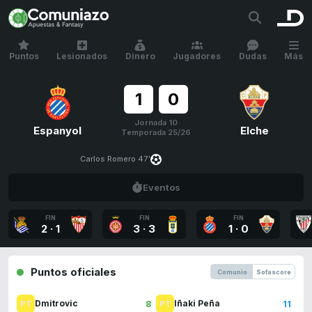
Puntos
Lesionados
Dinero
Jugadores
Dudas
Más
1
0
Jornada 10
Espanyol
Elche
Temporada 25/26
Carlos Romero 47'
Eventos
FIN
FIN
FIN
2
·
1
3
·
3
1
·
0
Puntos oficiales
Comunio
Sofascore
8
11
Dmitrovic
Iñaki Peña