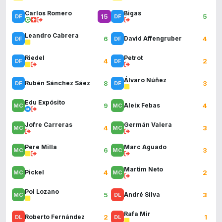
Carlos Romero
Bigas
15
5
Leandro Cabrera
6
4
David Affengruber
Riedel
Petrot
4
2
Álvaro Núñez
8
3
Rubén Sánchez Sáez
Edu Expósito
9
4
Aleix Febas
Jofre Carreras
Germán Valera
4
3
Pere Milla
Marc Aguado
6
3
Martim Neto
4
2
Pickel
Pol Lozano
5
3
André Silva
Rafa Mir
2
1
Roberto Fernández