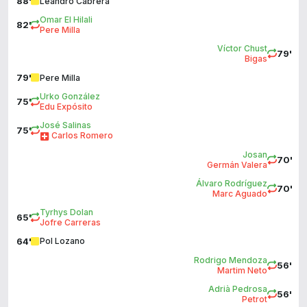
88'
Leandro Cabrera
Omar El Hilali
82'
Pere Milla
Víctor Chust
79'
Bigas
79'
Pere Milla
Urko González
75'
Edu Expósito
José Salinas
75'
Carlos Romero
Josan
70'
Germán Valera
Álvaro Rodríguez
70'
Marc Aguado
Tyrhys Dolan
65'
Jofre Carreras
64'
Pol Lozano
Rodrigo Mendoza
56'
Martim Neto
Adrià Pedrosa
56'
Petrot