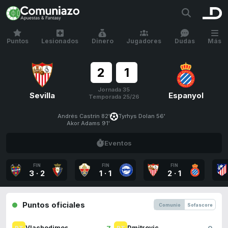
Puntos
Lesionados
Dinero
Jugadores
Dudas
Más
2
1
Jornada 35
Sevilla
Espanyol
Temporada 25/26
Andrés Castrín 82'
Tyrhys Dolan 56'
Akor Adams 91'
Eventos
FIN
FIN
FIN
3
·
2
1
·
1
2
·
1
Puntos oficiales
Comunio
Sofascore
7
0
Vlachodimos
Dmitrovic