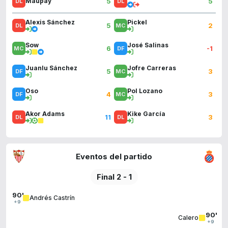
5
5
Maupay
Alexis Sánchez
Pickel
5
2
Sow
José Salinas
6
-1
Juanlu Sánchez
Jofre Carreras
5
3
Oso
Pol Lozano
4
3
Akor Adams
Kike García
11
3
Eventos del partido
Final 2 - 1
90'
Andrés Castrín
+9
90'
Calero
+9