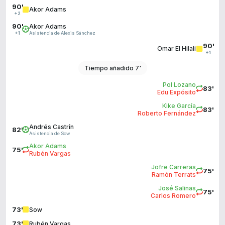
90'
Akor Adams
+2
90'
Akor Adams
Asistencia de Alexis Sánchez
+1
90'
Omar El Hilali
+1
Tiempo añadido 7'
Pol Lozano
83'
Edu Expósito
Kike García
83'
Roberto Fernández
Andrés Castrín
82'
Asistencia de Sow
Akor Adams
75'
Rubén Vargas
Jofre Carreras
75'
Ramón Terrats
José Salinas
75'
Carlos Romero
73'
Sow
73'
Rubén Vargas