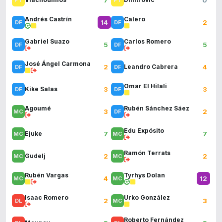
Andrés Castrín
Calero
14
2
Gabriel Suazo
Carlos Romero
5
5
José Ángel Carmona
2
4
Leandro Cabrera
Omar El Hilali
3
3
Kike Salas
Agoumé
Rubén Sánchez Sáez
3
2
Edu Expósito
7
7
Ejuke
Ramón Terrats
2
2
Gudelj
Rubén Vargas
Tyrhys Dolan
4
12
Isaac Romero
Urko González
2
3
Roberto Fernández