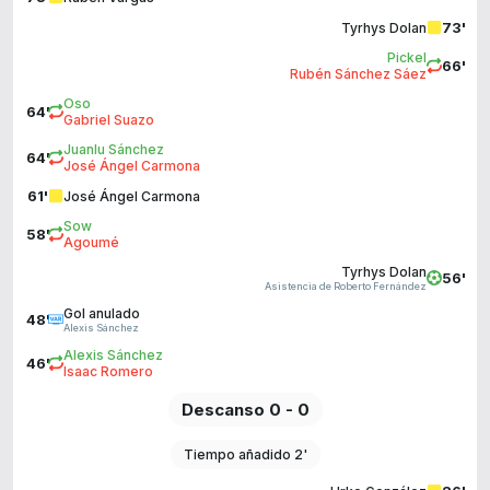
73'
Tyrhys Dolan
Pickel
66'
Rubén Sánchez Sáez
Oso
64'
Gabriel Suazo
Juanlu Sánchez
64'
José Ángel Carmona
61'
José Ángel Carmona
Sow
58'
Agoumé
Tyrhys Dolan
56'
Asistencia de Roberto Fernández
Gol anulado
48'
Alexis Sánchez
Alexis Sánchez
46'
Isaac Romero
Descanso 0 - 0
Tiempo añadido 2'