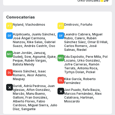
26'
Urko González
Convocatorias
Nyland
,
Vlachodimos
Dmitrovic
,
Fortuño
Azpilicueta
,
Juanlu Sánchez
,
Leandro Cabrera
,
Miguel
José Ángel Carmona
,
Rubio
,
Calero
,
Rubén
Nianzou
,
Kike Salas
,
Gabriel
Sánchez Sáez
,
Omar El Hilali
,
Suazo
,
Andrés Castrín
,
Oso
Carlos Romero
,
José
Salinas
,
Riedel
Joan Jordán
,
Januzaj
,
Gudelj
,
Sow
,
Agoumé
,
Ejuke
,
Edu Expósito
,
Pere Milla
,
Pol
Peque
,
Rubén Vargas
,
Lozano
,
Urko González
,
Batista Mendy
Jofre Carreras
,
Ramón
Terrats
,
Antoniu Roca
,
Alexis Sánchez
,
Isaac
Tyrhys Dolan
,
Pickel
Romero
,
Akor Adams
,
Maupay
Kike García
,
Roberto
Fernández
Guridi
,
Adrià Pedrosa
,
Juan
Iglesias
,
Alfon González
,
Javi Puado
,
Rafa Bauza
,
Marcão
,
Manu Bueno
,
Marcos Fernández
,
Álex
Gattoni
,
Fran González
,
Calatrava
,
Hartman
,
Alberto Flores
,
Fabio
Moscardo
Cardoso
,
Miguel Sierra
,
Julio
Díaz
,
Sangante