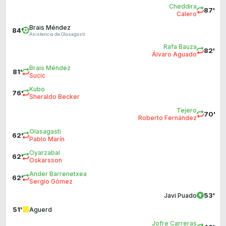
Cheddira
87'
Calero
Brais Méndez
84'
Asistencia de Olasagasti
Rafa Bauza
82'
Álvaro Aguado
Brais Méndez
81'
Sucic
Kubo
76'
Sheraldo Becker
Tejero
70'
Roberto Fernández
Olasagasti
62'
Pablo Marín
Oyarzabal
62'
Oskarsson
Ander Barrenetxea
62'
Sergio Gómez
53'
Javi Puado
51'
Aguerd
Jofre Carreras