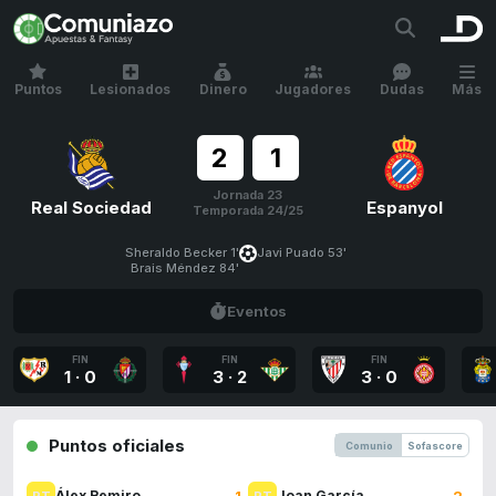
Puntos
Lesionados
Dinero
Jugadores
Dudas
Más
2
1
Jornada 23
Real Sociedad
Espanyol
Temporada 24/25
Sheraldo Becker 1'
Javi Puado 53'
Brais Méndez 84'
Eventos
FIN
FIN
FIN
1
·
0
3
·
2
3
·
0
Puntos oficiales
Comunio
Sofascore
1
2
Álex Remiro
Joan García