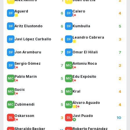
Aguerd
Calero
6
4
6
5
Aritz Elustondo
Kumbulla
Leandro Cabrera
4
3
Javi López Carballo
7
7
Jon Aramburu
Omar El Hilali
Sergio Gómez
Antoniu Roca
7
2
Pablo Marín
Edu Expósito
5
2
Sucic
5
4
Kral
Álvaro Aguado
5
4
Zubimendi
Oskarsson
Javi Puado
3
10
Sheraldo Becker
Roberto Fernández