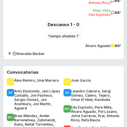
46'
Antoniu Roca
Alejo Véliz
46'
Edu Expósito
Descanso 1 - 0
Tiempo añadido 1'
40'
Álvaro Aguado
1'
Sheraldo Becker
Convocatorias
Álex Remiro
,
Unai Marrero
Joan García
Aritz Elustondo
,
Javi López
Leandro Cabrera
,
Sergi
Carballo
,
Jon Pacheco
,
Gómez
,
Calero
,
Tejero
,
Sergio Gómez
,
Jon
Omar El Hilali
,
Kumbulla
Aramburu
,
Jon Martín
,
Edu Expósito
,
Pere Milla
,
Aguerd
Álvaro Aguado
,
Pol Lozano
,
Brais Méndez
,
Ander
Jofre Carreras
,
Kral
,
Antoniu
Barrenetxea
,
Zubimendi
,
Roca
,
Rafa Bauza
Kubo
,
Beñat Turrientes
,