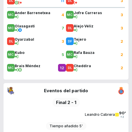
11
3
Ander Barrenetxea
Jofre Carreras
4
3
Olasagasti
Alejo Véliz
7
3
Oyarzabal
Tejero
3
2
Kubo
Rafa Bauza
5
2
Brais Méndez
Cheddira
12
2
Eventos del partido
Final 2 - 1
90'
Leandro Cabrera
+2
Tiempo añadido 5'