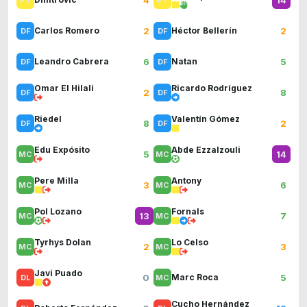
2
2
Carlos Romero
Héctor Bellerín
6
5
Leandro Cabrera
Natan
Omar El Hilali
Ricardo Rodríguez
2
8
Riedel
Valentín Gómez
8
2
Edu Expósito
Abde Ezzalzouli
5
14
Pere Milla
Antony
3
6
Pol Lozano
Fornals
13
7
Tyrhys Dolan
Lo Celso
2
3
Javi Puado
0
5
Marc Roca
Cucho Hernández