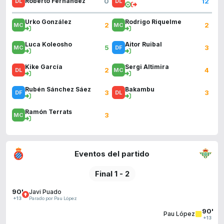
0
12
Roberto Fernández
Urko González
Rodrigo Riquelme
2
2
Luca Koleosho
Aitor Ruibal
5
3
Kike García
Sergi Altimira
2
4
Rubén Sánchez Sáez
Bakambu
3
3
Ramón Terrats
3
Eventos del partido
Final 1 - 2
90'
Javi Puado
Parado por Pau López
+13
90'
Pau López
+13