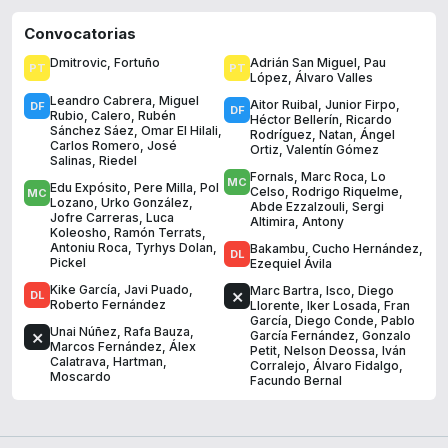
Convocatorias
Dmitrovic
,
Fortuño
Adrián San Miguel
,
Pau
López
,
Álvaro Valles
Leandro Cabrera
,
Miguel
Aitor Ruibal
,
Junior Firpo
,
Rubio
,
Calero
,
Rubén
Héctor Bellerín
,
Ricardo
Sánchez Sáez
,
Omar El Hilali
,
Rodríguez
,
Natan
,
Ángel
Carlos Romero
,
José
Ortiz
,
Valentín Gómez
Salinas
,
Riedel
Fornals
,
Marc Roca
,
Lo
Edu Expósito
,
Pere Milla
,
Pol
Celso
,
Rodrigo Riquelme
,
Lozano
,
Urko González
,
Abde Ezzalzouli
,
Sergi
Jofre Carreras
,
Luca
Altimira
,
Antony
Koleosho
,
Ramón Terrats
,
Antoniu Roca
,
Tyrhys Dolan
,
Bakambu
,
Cucho Hernández
,
Pickel
Ezequiel Ávila
Kike García
,
Javi Puado
,
Marc Bartra
,
Isco
,
Diego
Roberto Fernández
Llorente
,
Iker Losada
,
Fran
García
,
Diego Conde
,
Pablo
Unai Núñez
,
Rafa Bauza
,
García Fernández
,
Gonzalo
Marcos Fernández
,
Álex
Petit
,
Nelson Deossa
,
Iván
Calatrava
,
Hartman
,
Corralejo
,
Álvaro Fidalgo
,
Moscardo
Facundo Bernal