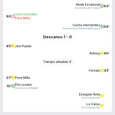
Abde Ezzalzouli
63'
Asistencia de Fornals
Urko González
60'
Pere Milla
Cucho Hernández
54'
Asistencia de Ricardo Rodríguez
Descanso 1 - 0
45'
Javi Puado
45'
Antony
Tiempo añadido 4'
33'
Fornals
27'
Pere Milla
Pol Lozano
15'
Asistencia de Riedel
Ezequiel Ávila
(En el banquillo)
Lo Celso
(En el banquillo)