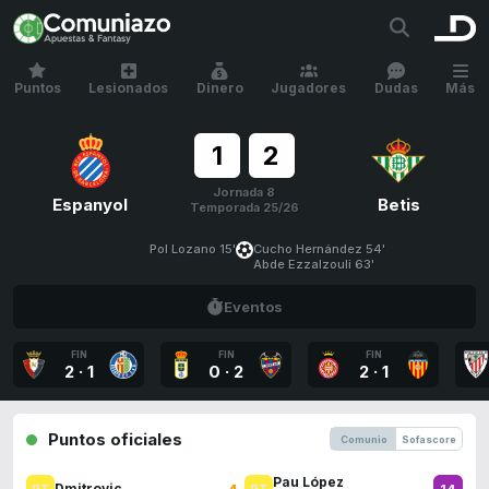
Puntos
Lesionados
Dinero
Jugadores
Dudas
Más
1
2
Jornada 8
Espanyol
Betis
Temporada 25/26
Pol Lozano 15'
Cucho Hernández 54'
Abde Ezzalzouli 63'
Eventos
FIN
FIN
FIN
2
·
1
0
·
2
2
·
1
Puntos oficiales
Comunio
Sofascore
Pau López
4
14
Dmitrovic