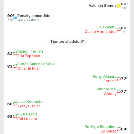
90'
Valentín Gómez
+11
90'
Penalty concedido
Leandro Cabrera
+10
Bakambu
90'
Cucho Hernández
+1
Tiempo añadido 6'
Ramón Terrats
83'
Edu Expósito
Rubén Sánchez Sáez
83'
Omar El Hilali
Sergi Altimira
77'
Fornals
Aitor Ruibal
77'
Antony
Luca Koleosho
68'
Tyrhys Dolan
Kike García
68'
Pol Lozano
Rodrigo Riquelme
68'
Lo Celso