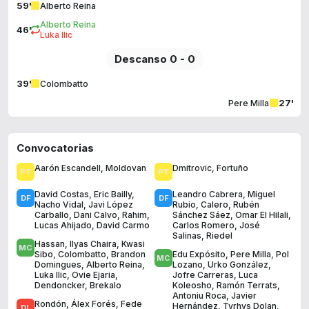
59'
Alberto Reina
Alberto Reina
46'
Luka Ilic
Descanso 0 - 0
39'
Colombatto
27'
Pere Milla
Convocatorias
Aarón Escandell
,
Moldovan
Dmitrovic
,
Fortuño
David Costas
,
Eric Bailly
,
Leandro Cabrera
,
Miguel
Nacho Vidal
,
Javi López
Rubio
,
Calero
,
Rubén
Carballo
,
Dani Calvo
,
Rahim
,
Sánchez Sáez
,
Omar El Hilali
,
Lucas Ahijado
,
David Carmo
Carlos Romero
,
José
Salinas
,
Riedel
Hassan
,
Ilyas Chaira
,
Kwasi
Sibo
,
Colombatto
,
Brandon
Edu Expósito
,
Pere Milla
,
Pol
Domingues
,
Alberto Reina
,
Lozano
,
Urko González
,
Luka Ilic
,
Ovie Ejaria
,
Jofre Carreras
,
Luca
Dendoncker
,
Brekalo
Koleosho
,
Ramón Terrats
,
Antoniu Roca
,
Javier
Rondón
,
Álex Forés
,
Fede
Hernández
,
Tyrhys Dolan
,