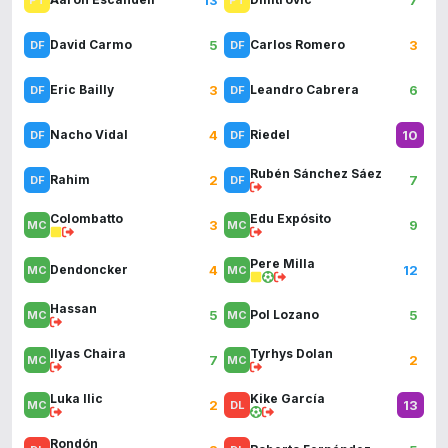
5
3
David Carmo
Carlos Romero
3
6
Eric Bailly
Leandro Cabrera
4
10
Nacho Vidal
Riedel
Rubén Sánchez Sáez
2
7
Rahim
Colombatto
Edu Expósito
3
9
Pere Milla
4
12
Dendoncker
Hassan
5
5
Pol Lozano
Ilyas Chaira
Tyrhys Dolan
7
2
Luka Ilic
Kike García
2
13
Rondón