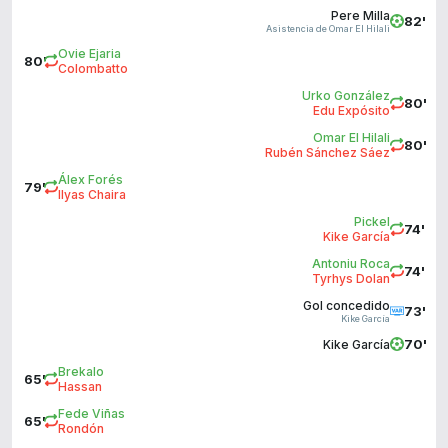
Pere Milla
82'
Asistencia de Omar El Hilali
Ovie Ejaria
80'
Colombatto
Urko González
80'
Edu Expósito
Omar El Hilali
80'
Rubén Sánchez Sáez
Álex Forés
79'
Ilyas Chaira
Pickel
74'
Kike García
Antoniu Roca
74'
Tyrhys Dolan
Gol concedido
73'
Kike García
70'
Kike García
Brekalo
65'
Hassan
Fede Viñas
65'
Rondón