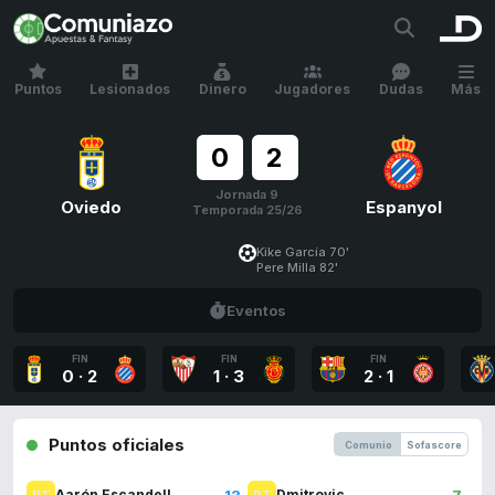
Puntos
Lesionados
Dinero
Jugadores
Dudas
Más
0
2
Jornada 9
Oviedo
Espanyol
Temporada 25/26
Kike García 70'
Pere Milla 82'
Eventos
FIN
FIN
FIN
0
·
2
1
·
3
2
·
1
Puntos oficiales
Comunio
Sofascore
13
7
Aarón Escandell
Dmitrovic